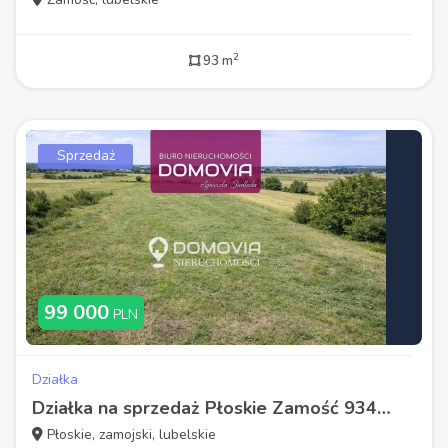
2
93 m
Sprzedaż
99 000
PLN
Działka
Działka na sprzedaż Płoskie Zamość 934 m2 WZ
Płoskie, zamojski, lubelskie