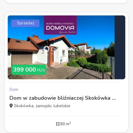
Sprzedaż
399 000
PLN
Dom
Dom w zabudowie bliźniaczej Skokówka k. Zamościa – gotowy do zamieszkania, ogród, garaż, media
Skokówka, zamojski, lubelskie
2
80 m