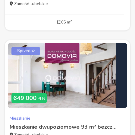
Zamość, lubelskie
2
65 m
Sprzedaż
649 000
PLN
Mieszkanie
Mieszkanie dwupoziomowe 93 m² bezczynszowe garaż Zamość blisko Starówki
Zamość, lubelskie