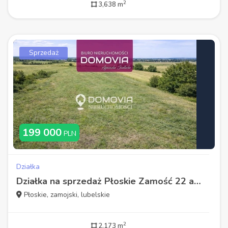
2
3,638 m
Sprzedaż
199 000
PLN
Działka
Działka na sprzedaż Płoskie Zamość 22 ary WZ
Płoskie, zamojski, lubelskie
2
2,173 m