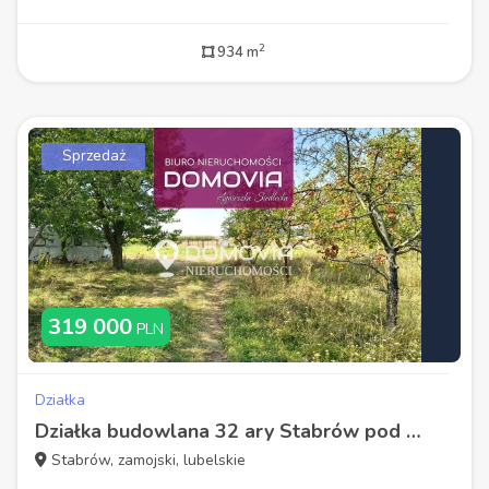
2
934 m
Sprzedaż
319 000
PLN
Działka
Działka budowlana 32 ary Stabrów pod Zamościem
Stabrów, zamojski, lubelskie