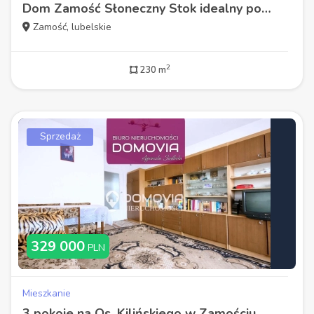
Dom Zamość Słoneczny Stok idealny pod działalność dwa wejścia
Zamość, lubelskie
2
230 m
Sprzedaż
329 000
PLN
Mieszkanie
3 pokoje na Os. Kilińskiego w Zamościu