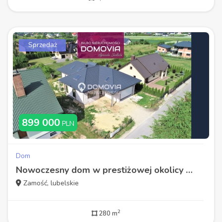
Sprzedaż
899 000
PLN
Dom
Nowoczesny dom w prestiżowej okolicy k. Zamościa
Zamość, lubelskie
2
280 m