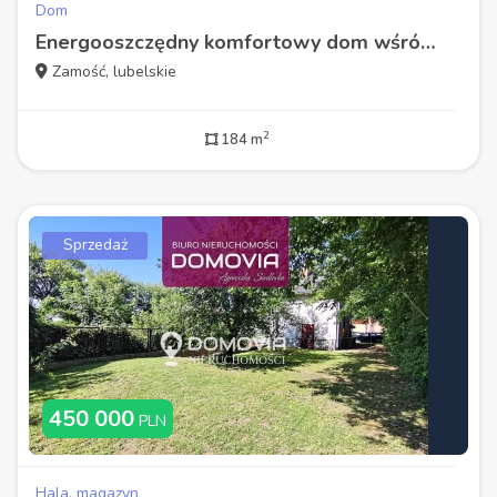
Dom
Energooszczędny komfortowy dom wśród zieleni pod Zamościem
Zamość, lubelskie
2
184 m
Sprzedaż
450 000
PLN
Hala, magazyn