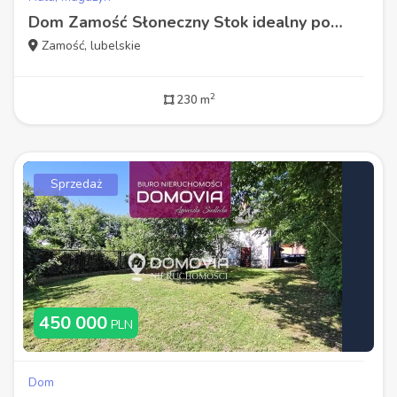
Dom Zamość Słoneczny Stok idealny pod działalność dwa wejścia
Zamość, lubelskie
2
230 m
Sprzedaż
450 000
PLN
Dom