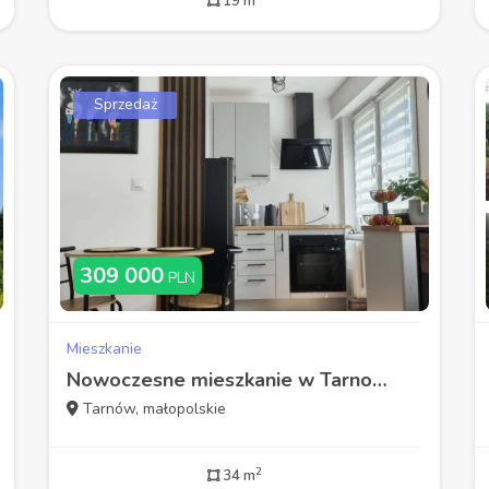
19 m
Sprzedaż
309 000
PLN
Mieszkanie
Nowoczesne mieszkanie w Tarnowie ulica Kościuszki
Tarnów, małopolskie
2
34 m