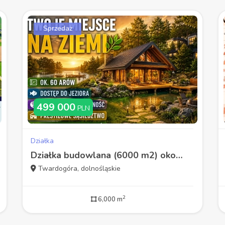
Sprzedaż
499 000
PLN
Działka
Działka budowlana (6000 m2) okolice Twardogóry JEZIORO/LAS
Twardogóra, dolnośląskie
2
6,000 m