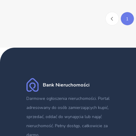
1
Bank Nieruchomości
Darmowe ogłoszenia nieruchomości
. Portal
adresowany do osób zamierzających kupić,
sprzedać, oddać do wynajęcia lub nająć
nieruchomość. Pełny dostęp, całkowicie za
darmo.