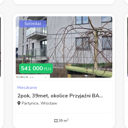
Sprzedaż
541 000
PLN
Mieszkanie
2pok, 39met, okolice Przyjaźni BALKON/WINDA/MP/2025 (Wrocław)
Partynice, Wrocław
2
39 m