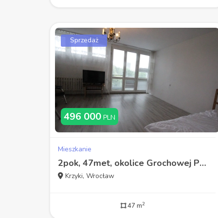
Sprzedaż
496 000
PLN
Mieszkanie
2pok, 47met, okolice Grochowej PEŁEN ROZKŁAD/PIWNICA (Wrocław)
Krzyki, Wrocław
2
47 m