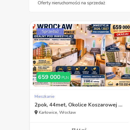
Oferty nieruchomości na sprzedaż
Sprzedaż
659 000
PLN
Mieszkanie
2pok, 44met, Okolice Koszarowej WINDA/2023 (Wrocław)
Karłowice, Wrocław
2