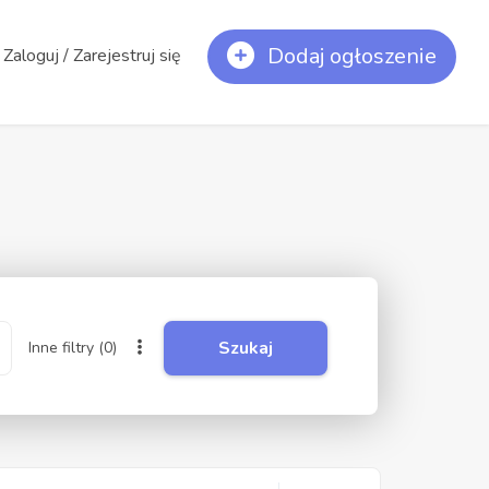
Dodaj ogłoszenie
Zaloguj / Zarejestruj się
Szukaj
Inne filtry
(0)