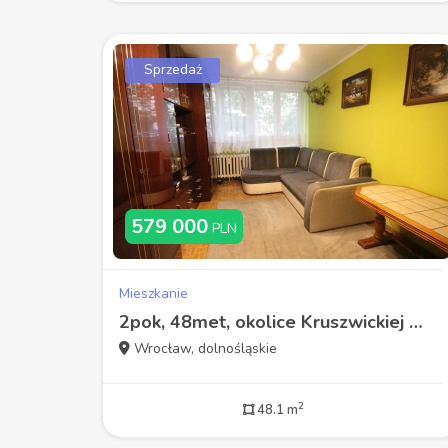
Sprzedaż
579 000
PLN
Mieszkanie
2pok, 48met, okolice Kruszwickiej PEŁEN ROZKŁAD/PIWNICA/WINDA (Wrocław)
Wrocław, dolnośląskie
2
48.1 m