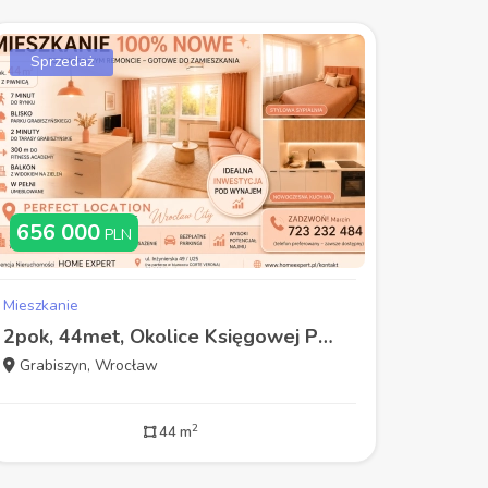
Sprzedaż
656 000
PLN
Mieszkanie
2pok, 44met, Okolice Księgowej PO REMONCIE/BALKON/PIWNICA (Wrocław)
Grabiszyn, Wrocław
2
44 m