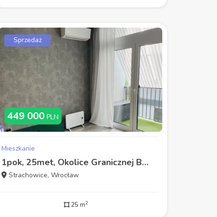
Sprzedaż
449 000
PLN
Mieszkanie
1pok, 25met, Okolice Granicznej BALKON/WINDA/2019 (Wrocław)
Strachowice, Wrocław
2
25 m