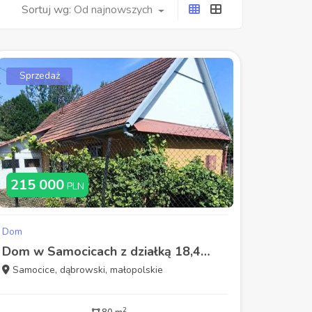
Od najnowszych
Sortuj wg:
Sprzedaż
215 000
PLN
Dom
Dom w Samocicach z działką 18,49 ara
Samocice, dąbrowski, małopolskie
2