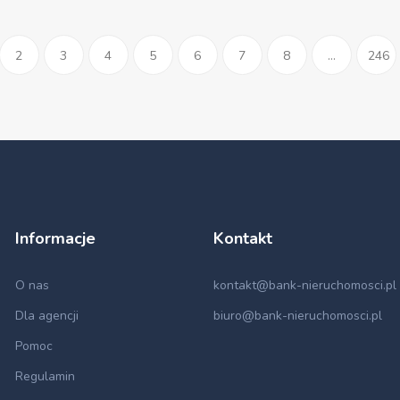
2
3
4
5
6
7
8
...
246
Informacje
Kontakt
O nas
kontakt@bank-nieruchomosci.pl
Dla agencji
biuro@bank-nieruchomosci.pl
Pomoc
Regulamin