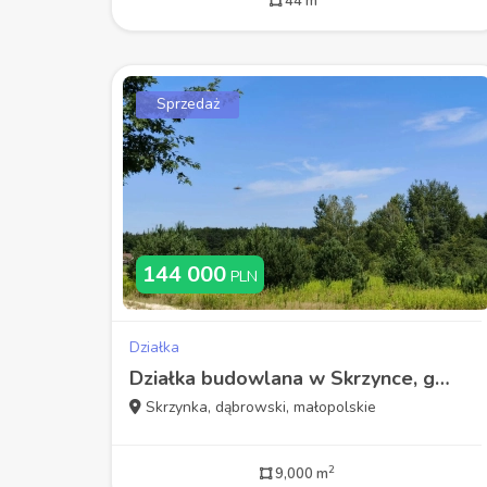
44 m
Sprzedaż
144 000
PLN
Działka
Działka budowlana w Skrzynce, gmina Szczucin
Skrzynka, dąbrowski, małopolskie
2
9,000 m