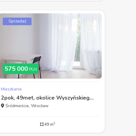
Sprzedaż
575 000
PLN
Mieszkanie
2pok, 49met, okolice Wyszyńskiego TARAS (Wrocław)
Śródmieście, Wrocław
2
49 m