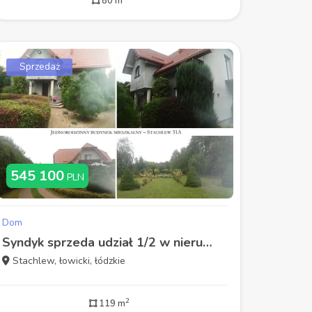
80 m
Sprzedaż
545 100
PLN
Dom
Syndyk sprzeda udział 1/2 w nieruchomości Dom z budynkami gospodarczymi i dostępem do rzeki
Stachlew, łowicki, łódzkie
2
119 m