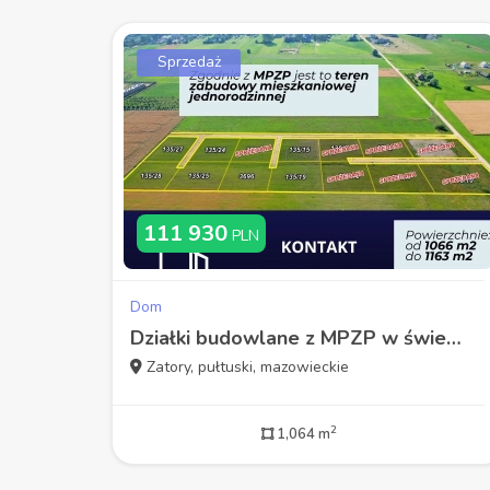
Sprzedaż
111 930
PLN
Dom
Działki budowlane z MPZP w świetnej lokalizacji
Zatory, pułtuski, mazowieckie
2
1,064 m