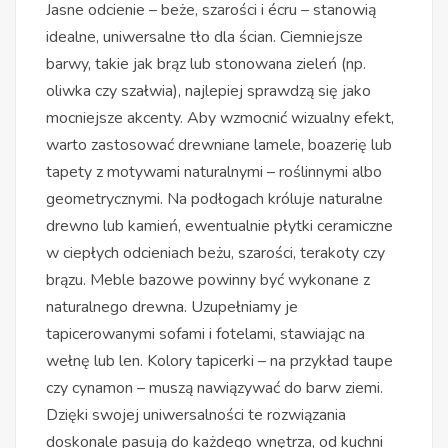
Jasne odcienie – beże, szarości i écru – stanowią
idealne, uniwersalne tło dla ścian. Ciemniejsze
barwy, takie jak brąz lub stonowana zieleń (np.
oliwka czy szałwia), najlepiej sprawdzą się jako
mocniejsze akcenty. Aby wzmocnić wizualny efekt,
warto zastosować drewniane lamele, boazerię lub
tapety z motywami naturalnymi – roślinnymi albo
geometrycznymi. Na podłogach króluje naturalne
drewno lub kamień, ewentualnie płytki ceramiczne
w ciepłych odcieniach beżu, szarości, terakoty czy
brązu. Meble bazowe powinny być wykonane z
naturalnego drewna. Uzupełniamy je
tapicerowanymi sofami i fotelami, stawiając na
wełnę lub len. Kolory tapicerki – na przykład taupe
czy cynamon – muszą nawiązywać do barw ziemi.
Dzięki swojej uniwersalności te rozwiązania
doskonale pasują do każdego wnętrza, od kuchni