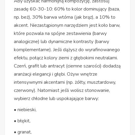
Aby uzyskać harmonijną kompozycję, zastosuj
zasadę 60-30-10: 60% to kolor dominujący (baza,
np. beż), 30% barwa wtórna (jak brąz), a 10% to
akcent. Niezastąpionym narzędziem jest koło barw,
które pozwala na spójne zestawienia (barwy
analogiczne) lub dynamiczne kontrasty (barwy
komplementarne). Jeśli dążysz do wyrafinowanego
efektu, połącz kolory ziemi z głębokimi neutralami.
Czerń, grafit lub antracyt (ciemne szarości) dodadzą
aranżacji elegancji i głębi. Ożyw wnętrze
intensywnymi akcentami (np. żółty, musztardowy,
czerwony). Natomiast jeśli wolisz stonowanie,
wybierz chłodne lub uspokajające barwy:
• niebieski,
• błękit,
• granat,