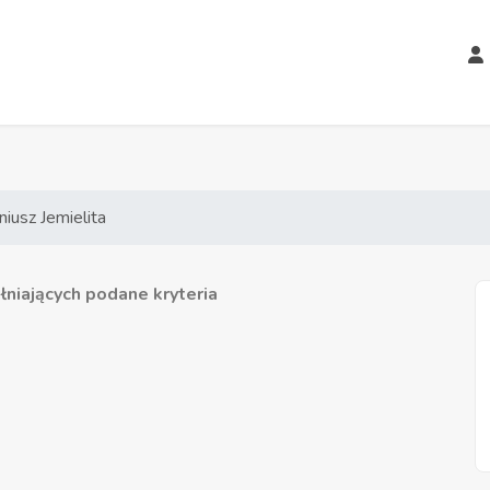
iusz Jemielita
niających podane kryteria