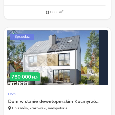
2
1,000 m
Sprzedaż
780 000
PLN
Dom
Dom w stanie deweloperskim Kocmyrzów-Luborzyca
Dojazdów, krakowski, małopolskie