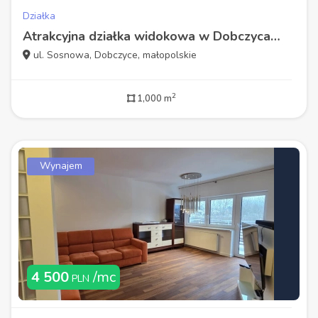
Działka
Atrakcyjna działka widokowa w Dobczycach 10 arów
ul. Sosnowa, Dobczyce, małopolskie
2
1,000 m
Wynajem
4 500
/mc
PLN