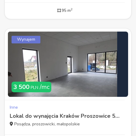
2
95 m
Wynajem
3 500
/mc
PLN
Inne
Lokal do wynajęcia Kraków Proszowice 50m
Posądza, proszowicki, małopolskie