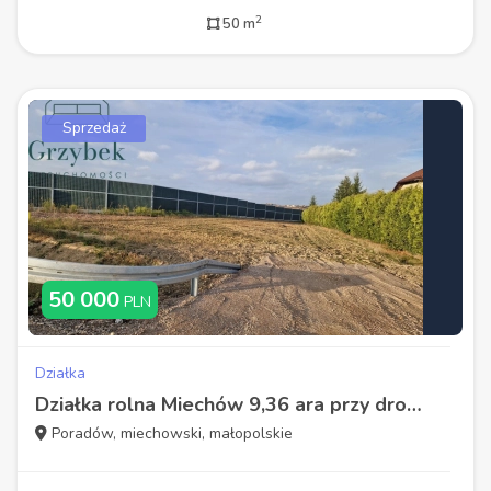
2
50 m
Sprzedaż
50 000
PLN
Działka
Działka rolna Miechów 9,36 ara przy drodze S7
Poradów, miechowski, małopolskie