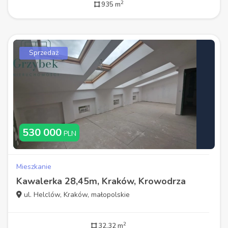
2
935 m
Sprzedaż
530 000
PLN
Mieszkanie
Kawalerka 28,45m, Kraków, Krowodrza
ul. Helclów, Kraków, małopolskie
2
32.32 m