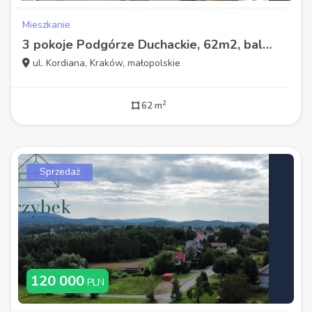
Mieszkanie
3 pokoje Podgórze Duchackie, 62m2, balkon
ul. Kordiana, Kraków, małopolskie
2
62 m
Sprzedaż
120 000
PLN