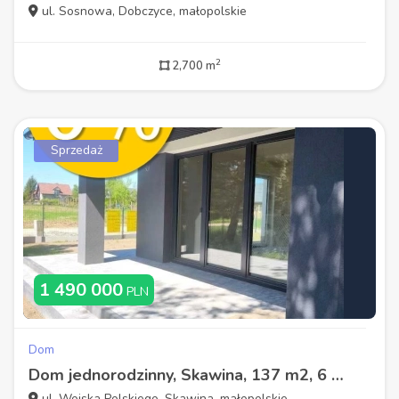
ul. Sosnowa, Dobczyce, małopolskie
2
2,700 m
Sprzedaż
1 490 000
PLN
Dom
Dom jednorodzinny, Skawina, 137 m2, 6 pokoi
ul. Wojska Polskiego, Skawina, małopolskie