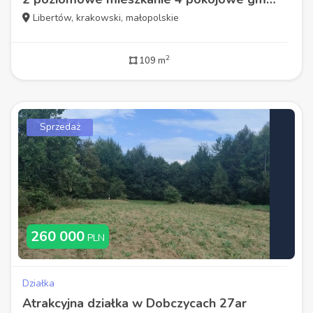
Libertów, krakowski, małopolskie
2
109 m
Sprzedaż
260 000
PLN
Działka
Atrakcyjna działka w Dobczycach 27ar