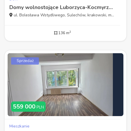
Domy wolnostojące Luborzyca-Kocmyrzów 136m,garaż
ul. Bolesława Wstydliwego, Sulechów, krakowski, małopolskie
2
136 m
Sprzedaż
559 000
PLN
Mieszkanie