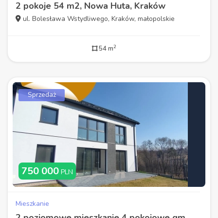
2 pokoje 54 m2, Nowa Huta, Kraków
ul. Bolesława Wstydliwego, Kraków, małopolskie
2
54 m
Sprzedaż
750 000
PLN
Mieszkanie
2 poziomowe mieszkanie 4 pokojowe gm. Mogilany