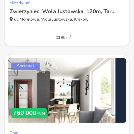
Mieszkanie
Zwierzyniec, Wola Justowska, 120m, Taras,balkon
ul. Morelowa, Wola Justowska, Kraków
2
90 m
Sprzedaż
760 000
PLN
Dom