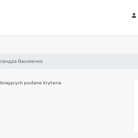
сандра Василенко
niających podane kryteria