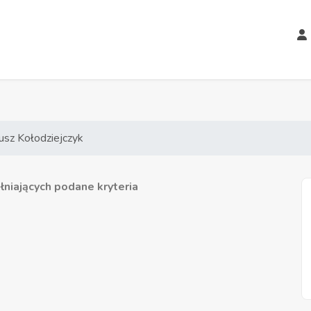
usz Kołodziejczyk
niających podane kryteria