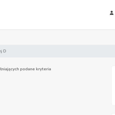
ej D
niających podane kryteria