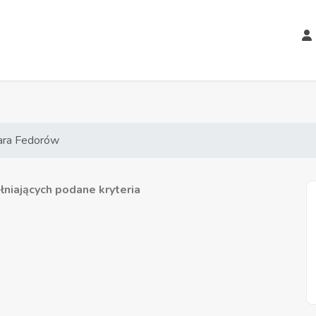
ara Fedorów
niających podane kryteria