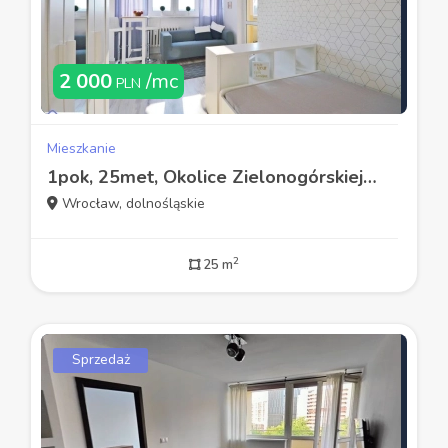
2 000
/mc
PLN
Mieszkanie
1pok, 25met, Okolice Zielonogórskiej UMEBLOWANE/WINDA (Wrocław)
Wrocław, dolnośląskie
2
25 m
Sprzedaż