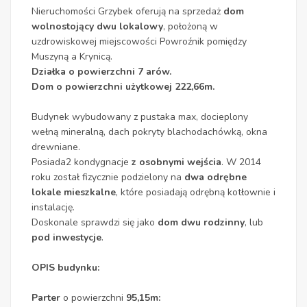
Nieruchomości Grzybek oferują na sprzedaż
dom
wolnostojący dwu lokalowy
, położoną w
uzdrowiskowej miejscowości Powroźnik pomiędzy
Muszyną a Krynicą.
Działka o powierzchni 7 arów.
Dom o powierzchni użytkowej 222,66m.
Budynek wybudowany z pustaka max, docieplony
wełną mineralną, dach pokryty blachodachówką, okna
drewniane.
Posiada2 kondygnacje
z osobnymi wejścia
. W 2014
roku został fizycznie podzielony na
dwa odrębne
lokale mieszkalne
, które posiadają odrębną kotłownie i
instalację.
Doskonale sprawdzi się jako
dom dwu rodzinny
, lub
pod inwestycje
.
OPIS budynku:
Parter
o powierzchni
95,15m: