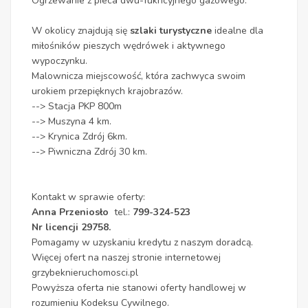
Ogrzewanie z pieca dwu-fukncyjnego gazowego.
W okolicy znajdują się
szlaki turystyczne
idealne dla
miłośników pieszych wędrówek i aktywnego
wypoczynku.
Malownicza miejscowość, która zachwyca swoim
urokiem przepięknych krajobrazów.
--> Stacja PKP 800m
--> Muszyna 4 km.
--> Krynica Zdrój 6km.
--> Piwniczna Zdrój 30 km.
Kontakt w sprawie oferty:
Anna Przeniosło
tel.:
799-324-523
Nr licencji 29758.
Pomagamy w uzyskaniu kredytu z naszym doradcą.
Więcej ofert na naszej stronie internetowej
grzybeknieruchomosci.pl
Powyższa oferta nie stanowi oferty handlowej w
rozumieniu Kodeksu Cywilnego.