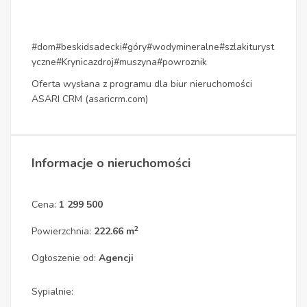
#dom#beskidsadecki#góry#wodymineralne#szlakituryst
yczne#Krynicazdroj#muszyna#powroznik
Oferta wysłana z programu dla biur nieruchomości
ASARI CRM (asaricrm.com)
Informacje o nieruchomości
Cena:
1 299 500
2
Powierzchnia:
222.66 m
Ogłoszenie od:
Agencji
Sypialnie: