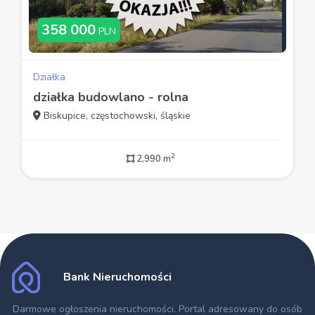
358 000
PLN
Działka
działka budowlano - rolna
Biskupice, częstochowski, śląskie
2
2,990 m
Bank Nieruchomości
Darmowe ogłoszenia nieruchomości
. Portal adresowany do osób