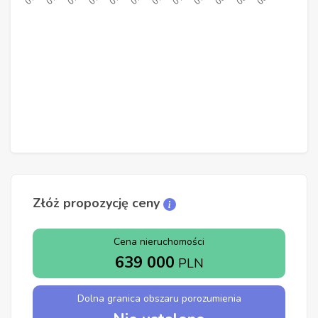
Złóż propozycję ceny
Cena nieruchomości
639 000
PLN
Dolna granica obszaru porozumienia