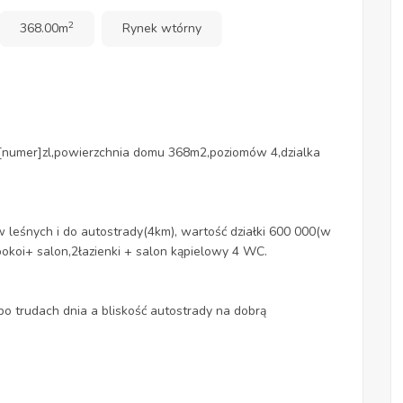
2
368.00m
Rynek wtórny
numer]zl,powierzchnia domu 368m2,poziomów 4,dzialka
w leśnych i do autostrady(4km), wartość działki 600 000(w
okoi+ salon,2łazienki + salon kąpielowy 4 WC.
po trudach dnia a bliskość autostrady na dobrą