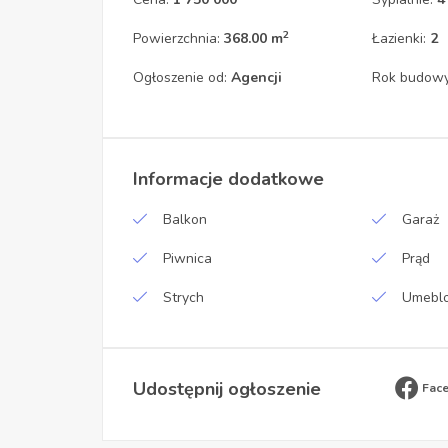
2
Powierzchnia:
368.00 m
Łazienki:
2
Ogłoszenie od:
Agencji
Rok budow
Informacje dodatkowe
Balkon
Garaż
Piwnica
Prąd
Strych
Umebl
Udostępnij ogłoszenie
Fac