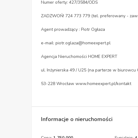
Numer oferty: 427/3584/ODS
ZADZWOŃ! 724 773 779 (tel. preferowany - zaw
Agent prowadzący : Piotr Ogłaza
e-mail: piotr.oglaza@homeexpert.pl
Agencja Nieruchomości HOME EXPERT
ul. Inżynierska 49 / U25 (na parterze w biurow
53-228 Wrocław www.homeexpert.pl/kontakt
Informacje o nieruchomości
Cena:
1 750 000
Sypialnie:
4