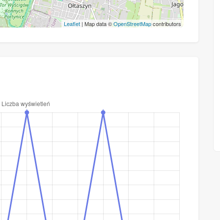
Leaflet
| Map data ©
OpenStreetMap
contributors