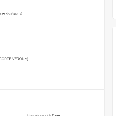
sze dostępny)
cu CORTE VERONA)
Nieruchomość:
Dom