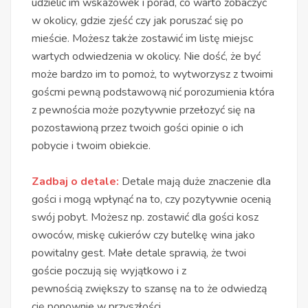
udzielić im wskazówek i porad, co warto zobaczyć
w okolicy, gdzie zjeść czy jak poruszać się po
mieście. Możesz także zostawić im listę miejsc
wartych odwiedzenia w okolicy. Nie dość, że być
może bardzo im to pomoż, to wytworzysz z twoimi
goścmi pewną podstawową nić porozumienia która
z pewnościa może pozytywnie przełozyć się na
pozostawioną przez twoich gości opinie o ich
pobycie i twoim obiekcie.
Zadbaj o detale:
Detale mają duże znaczenie dla
gości i mogą wpłynąć na to, czy pozytywnie ocenią
swój pobyt. Możesz np. zostawić dla gości kosz
owoców, miskę cukierów czy butelkę wina jako
powitalny gest. Małe detale sprawią, że twoi
goście poczują się wyjątkowo i z
pewnością zwiększy to szansę na to że odwiedzą
cię ponownie w przyszłości.