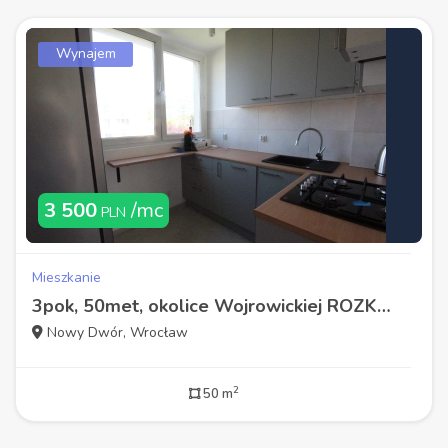
Wynajem
3 500
/mc
PLN
Mieszkanie
3pok, 50met, okolice Wojrowickiej ROZKŁAD/PO REMONCIE (Wrocław)
Nowy Dwór, Wrocław
2
50 m