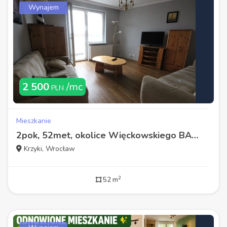
Wynajem
2 500
/mc
PLN
Mieszkanie
2pok, 52met, okolice Więckowskiego BALKON/WINDA/PARKING (Wrocław)
Krzyki, Wrocław
2
52 m