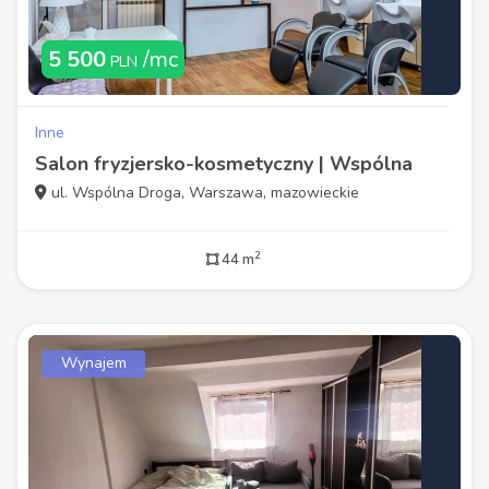
5 500
/mc
PLN
Inne
Salon fryzjersko-kosmetyczny | Wspólna
ul. Wspólna Droga, Warszawa, mazowieckie
2
44 m
Wynajem