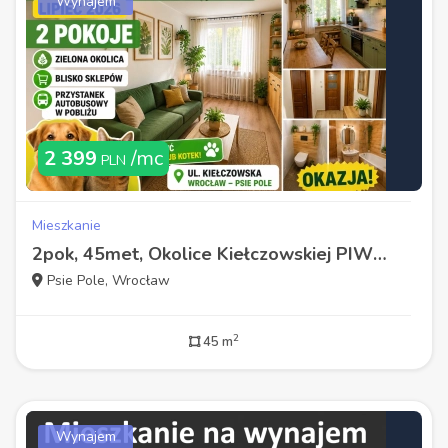
Wynajem
2 399
/mc
PLN
Mieszkanie
2pok, 45met, Okolice Kiełczowskiej PIWNICA/PARKING (Wrocław)
Psie Pole, Wrocław
2
45 m
Wynajem