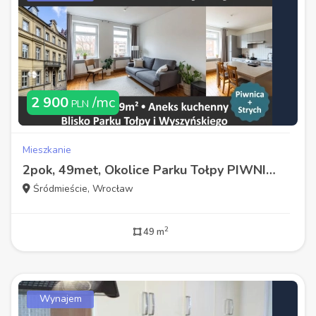
2 900
/mc
PLN
Mieszkanie
2pok, 49met, Okolice Parku Tołpy PIWNICA/STRYCH (Wrocław)
Śródmieście, Wrocław
2
49 m
Wynajem