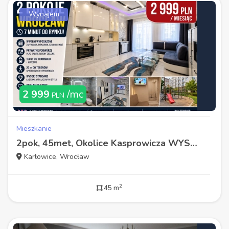
Wynajem
2 999
/mc
PLN
Mieszkanie
2pok, 45met, Okolice Kasprowicza WYSOKI STANDARD (Wrocław)
Karłowice, Wrocław
2
45 m