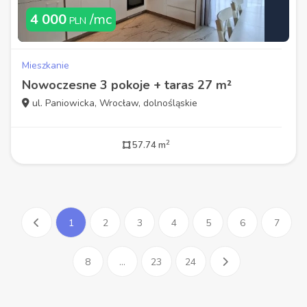
4 000
/mc
PLN
Mieszkanie
Nowoczesne 3 pokoje + taras 27 m²
ul. Paniowicka, Wrocław, dolnośląskie
2
57.74 m
1
2
3
4
5
6
7
8
...
23
24