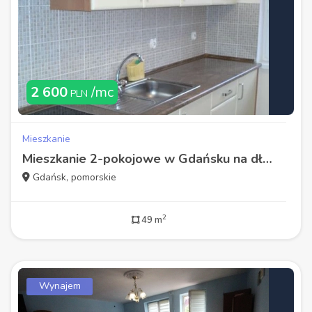
2 600
/mc
PLN
Mieszkanie
Mieszkanie 2-pokojowe w Gdańsku na dłuższy okres czasu.
Gdańsk, pomorskie
2
49 m
Wynajem