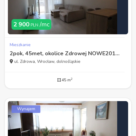
2 900
/mc
PLN
Mieszkanie
2pok, 45met, okolice Zdrowej NOWE2017/WINDA/BALKON (Wrocław)
ul. Zdrowa, Wrocław, dolnośląskie
2
45 m
Wynajem