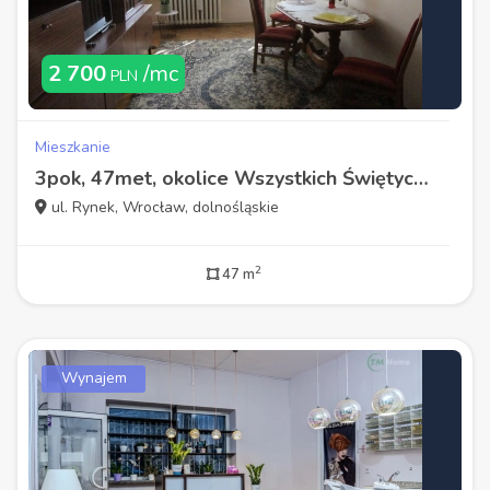
2 700
/mc
PLN
Mieszkanie
3pok, 47met, okolice Wszystkich Świętych LOGGIA/PIWNICA (Wrocław)
ul. Rynek, Wrocław, dolnośląskie
2
47 m
Wynajem