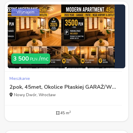
Wynajem
3 500
/mc
PLN
Mieszkanie
2pok, 45met, Okolice Płaskiej GARAŻ/WINDA/2025 (Wrocław)
Nowy Dwór, Wrocław
2
45 m