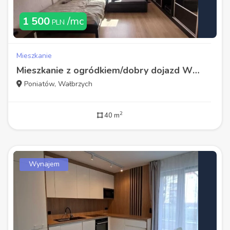
1 500
/mc
PLN
Mieszkanie
Mieszkanie z ogródkiem/dobry dojazd WSSE
Poniatów, Wałbrzych
2
40 m
Wynajem