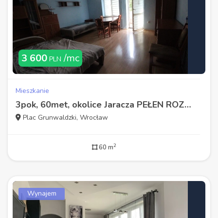
3 600
/mc
PLN
Mieszkanie
3pok, 60met, okolice Jaracza PEŁEN ROZKŁAD/BALKON/PIWNICA (Wrocław)
Plac Grunwaldzki, Wrocław
2
60 m
Wynajem