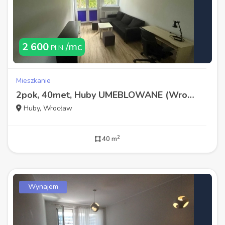
2 600
/mc
PLN
Mieszkanie
2pok, 40met, Huby UMEBLOWANE (Wrocław)
Huby, Wrocław
2
40 m
Wynajem