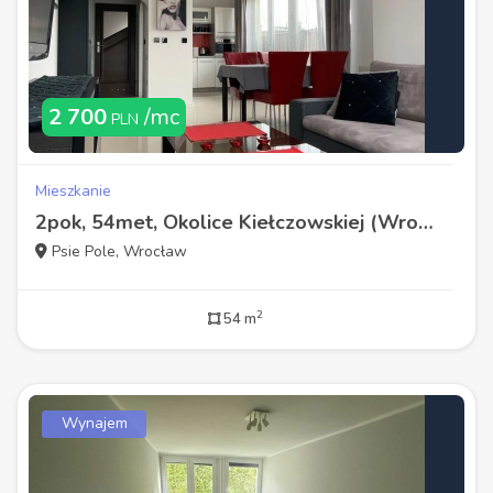
2 700
/mc
PLN
Mieszkanie
2pok, 54met, Okolice Kiełczowskiej (Wrocław)
Psie Pole, Wrocław
2
54 m
Wynajem