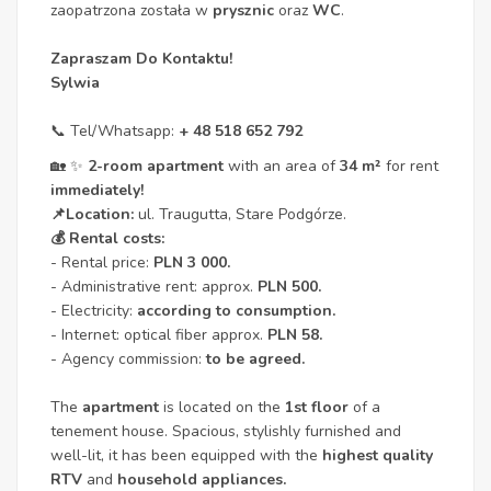
zaopatrzona została w
prysznic
oraz
WC
.
Zapraszam Do Kontaktu!
Sylwia
📞 Tel/Whatsapp:
+ 48 518 652 792
🏡 ✨
2-room apartment
with an area of ​​
34 m
²
for rent
immediately!
📌Location:
ul. Traugutta, Stare Podgórze.
💰 Rental costs:
- Rental price:
PLN 3 000.
- Administrative rent: approx.
PLN 500.
- Electricity:
according to consumption.
- Internet: optical fiber approx.
PLN 58.
- Agency commission:
to be agreed.
The
apartment
is located on the
1st floor
of a
tenement house. Spacious, stylishly furnished and
well-lit, it has been equipped with the
highest quality
RTV
and
household appliances.