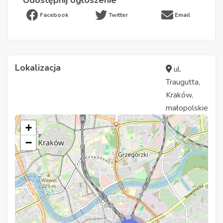
Udostępnij ogłoszenie
Facebook
Twitter
Email
Lokalizacja
ul.
Traugutta,
Kraków,
małopolskie
+
−