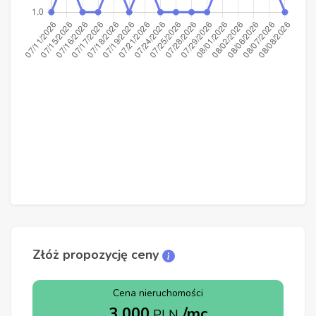
Złóż propozycję ceny
Cena nieruchomości
3 000
/mc
PLN