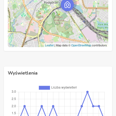
Leaflet
| Map data ©
OpenStreetMap
contributors
Wyświetlenia