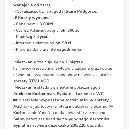
wynajęcia od zaraz
!
📌Lokalizacja:
ul.
Traugutta, Stare Podgórze.
💰 Koszty wynajmu:
-
Cena najmu:
3 000zł.
-
Czynsz Administracyjny:
ok. 500 zł
.
-
Prąd:
wg zużycia
.
- Internet: światłowód
ok. 58 zł.
- Prowizja dla biura:
do uzgodnienia.
Mieszkanie
znajduje się na
1. piętrze
kamienicy.Przestronne, stylowo urządzone oraz dobrze
oświetlone wyposażone zostało w najwyższej jakości
sprzęty RTV i AGD.
Mieszkanie
składa się z
Salonu
połączonego z
Aneksem Kuchennym,
Sypialni
i
Łazienki z WC
.
🏡
Mieszkanie
wyposażone
zostało
m.in. w sprzęty
AGD
takie jak: lodówka, płyta indukcyjna, piekarnik. W
Kuchni
znaleźć można dodatkowo stół z krzesłami.
Salon
natomiast skład się z
wygodnego narożnika
.
Sypialnia
zawiera
duże łóżko 200/220
. Łazienka