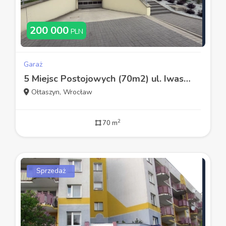
200 000
PLN
Garaż
5 Miejsc Postojowych (70m2) ul. Iwaszkiewicza (Wrocław)
Ołtaszyn, Wrocław
2
70 m
Sprzedaż