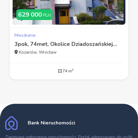
629 000
PLN
Mieszkanie
3pok, 74met, Okolice Dziadoszańskiej BALKON/PIWNICA (Wrocław)
Kozanów, Wrocław
2
74 m
Bank Nieruchomości
Darmowe ogłoszenia nieruchomości
. Portal adresowany do osób