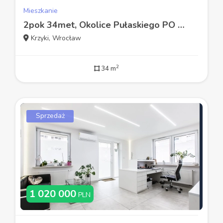
Mieszkanie
2pok 34met, Okolice Pułaskiego PO REMONCIE/PIWNICA (Wrocław)
Krzyki, Wrocław
2
34 m
Sprzedaż
1 020 000
PLN