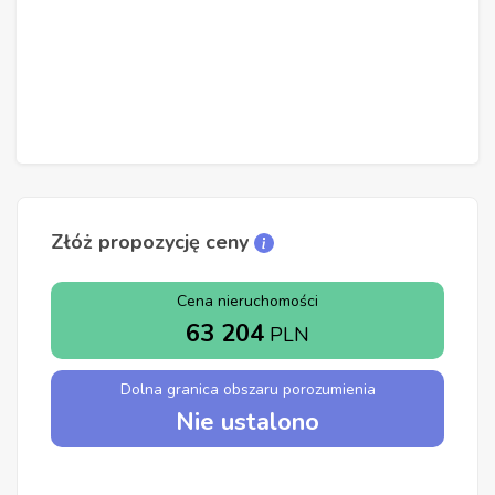
Złóż propozycję ceny
Cena nieruchomości
63 204
PLN
Dolna granica obszaru porozumienia
Nie ustalono