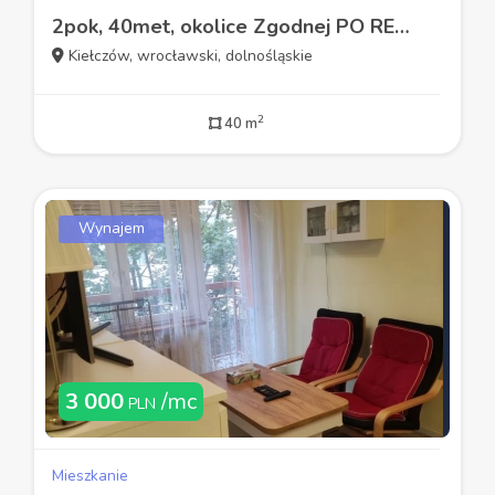
2pok, 40met, okolice Zgodnej PO REMONCIE/PARKING (Kiełczów)
Kiełczów, wrocławski, dolnośląskie
2
40 m
Wynajem
3 000
/mc
PLN
Mieszkanie