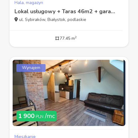
Hala, magazyn
Lokal usługowy + Taras 46m2 + garaż 18m2 w cenie
ul. Sybiraków, Białystok, podlaskie
2
77.45 m
Wynajem
1 900
/mc
PLN
Mieszkanie