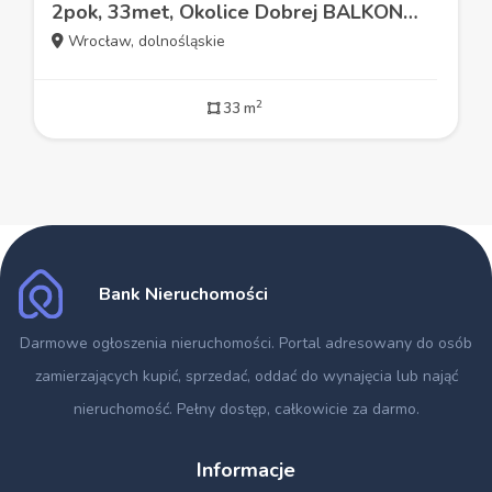
2pok, 33met, Okolice Dobrej BALKON (Wrocław)
Wrocław, dolnośląskie
2
33 m
Bank Nieruchomości
Darmowe ogłoszenia nieruchomości
. Portal adresowany do osób
zamierzających kupić, sprzedać, oddać do wynajęcia lub nająć
nieruchomość. Pełny dostęp, całkowicie za darmo.
Informacje