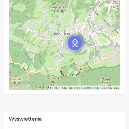
Leaflet
| Map data ©
OpenStreetMap
contributors
Wyświetlenia