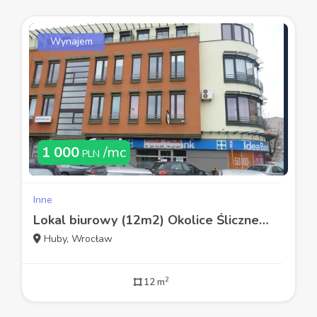
Wynajem
1 000
/mc
PLN
Inne
Lokal biurowy (12m2) Okolice Ślicznej PARKING (Wrocław)
Huby, Wrocław
2
12 m