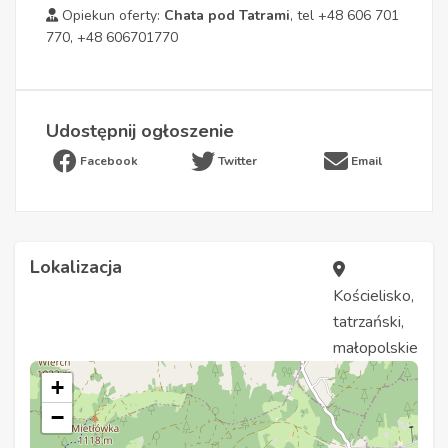
Opiekun oferty:
Chata pod Tatrami
, tel +48 606 701
770, +48 606701770
Udostępnij ogłoszenie
Facebook
Twitter
Email
Lokalizacja
Kościelisko,
tatrzański,
małopolskie
+
−