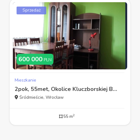
Sprzedaż
600 000
PLN
Mieszkanie
2pok, 55met, Okolice Kluczborskiej BALKON/GARAŻ (Wrocław)
Śródmieście, Wrocław
2
55 m