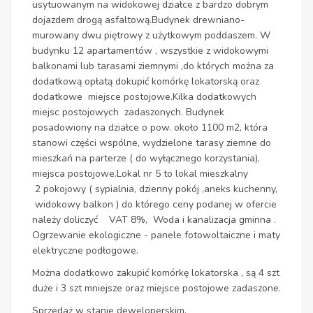
usytuowanym na widokowej działce z bardzo dobrym
dojazdem drogą asfaltową.Budynek drewniano-
murowany dwu piętrowy z użytkowym poddaszem. W
budynku 12 apartamentów , wszystkie z widokowymi
balkonami lub tarasami ziemnymi ,do których można za
dodatkową opłatą dokupić komórkę lokatorską oraz
dodatkowe miejsce postojowe.Kilka dodatkowych
miejsc postojowych zadaszonych. Budynek
posadowiony na działce o pow. około 1100 m2, która
stanowi części wspólne, wydzielone tarasy ziemne do
mieszkań na parterze ( do wyłącznego korzystania),
miejsca postojowe.Lokal nr 5 to lokal mieszkalny
2 pokojowy ( sypialnia, dzienny pokój ,aneks kuchenny,
widokowy balkon ) do którego ceny podanej w ofercie
należy doliczyć VAT 8%, Woda i kanalizacja gminna .
Ogrzewanie ekologiczne - panele fotowoltaiczne i maty
elektryczne podłogowe.
Można dodatkowo zakupić komórkę lokatorska , są 4 szt
duże i 3 szt mniejsze oraz miejsce postojowe zadaszone.
Sprzedaż w stanie deweloperskim,