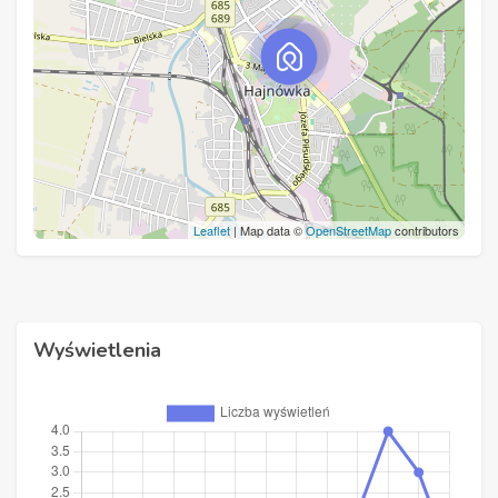
Leaflet
| Map data ©
OpenStreetMap
contributors
Wyświetlenia