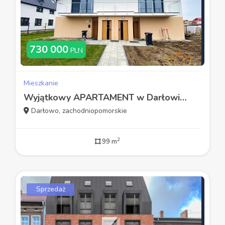
730 000
PLN
Mieszkanie
Wyjątkowy APARTAMENT w Darłowie podzielony na dwa
Darłowo, zachodniopomorskie
2
99 m
Sprzedaż