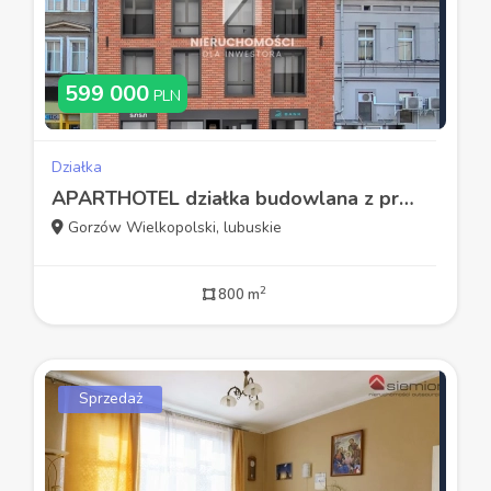
599 000
PLN
Działka
APARTHOTEL działka budowlana z projektem kamienicy
Gorzów Wielkopolski, lubuskie
2
800 m
Sprzedaż