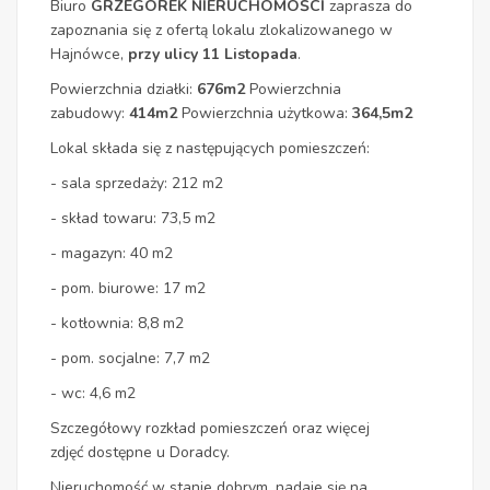
Biuro
GRZEGOREK NIERUCHOMOŚCI
zaprasza do
zapoznania się z ofertą lokalu zlokalizowanego w
Hajnówce,
przy ulicy 11 Listopada
.
Powierzchnia działki:
676
m2
Powierzchnia
zabudowy:
414
m2
Powierzchnia użytkowa:
364,5
m2
Lokal składa się z następujących pomieszczeń:
- sala sprzedaży: 212 m2
- skład towaru: 73,5 m2
- magazyn: 40 m2
- pom. biurowe: 17 m2
- kotłownia: 8,8 m2
- pom. socjalne: 7,7 m2
- wc: 4,6 m2
Szczegółowy rozkład pomieszczeń oraz więcej
zdjęć dostępne u Doradcy.
Nieruchomość w stanie dobrym, nadaje się na