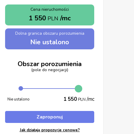
Cena nieruchomości
1 550
/mc
PLN
Dolna granica obszaru porozumienia
Nie ustalono
Obszar porozumienia
(pole do negocjacji)
1 550
/mc
Nie ustalono
PLN
Zaproponuj
Jak działają propozycje cenowe?