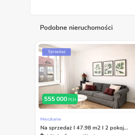
Podobne nieruchomości
Sprzedaż
555 000
PLN
Mieszkanie
Na sprzedaż I 47.98 m2 I 2 pokoje I W kamienicy