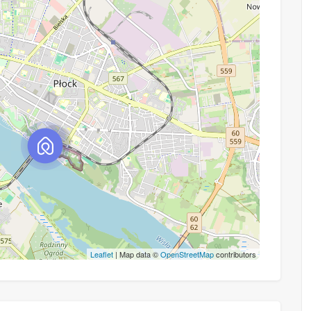
Leaflet
| Map data ©
OpenStreetMap
contributors