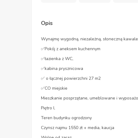
Opis
Wynajmę wygodną, niezależną, słoneczną kawaler
✅Pokój z aneksem kuchennym
✅łazienka z WC,
✅kabina prysznicowa
✅ o łącznej powierzchni 27 m2
✅CO miejskie
Mieszkanie posprzątane, umeblowane i wyposażone
Piętro I,
Teren budynku ogrodzony
Czynsz najmu 1550 zł + media, kaucja
Wolne od zaraz