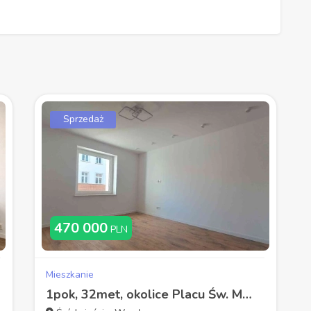
Sprzedaż
470 000
PLN
Mieszkanie
1pok, 32met, okolice Placu Św. Macieja PO REMONCIE/PIWNICA (Wrocław)