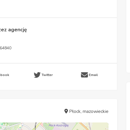
zez agencję
264840
ebook
Twitter
Email
Płock, mazowieckie