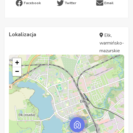
Facebook
Twitter
Email
Lokalizacja
Ełk,
warmińsko-
mazurskie
+
−