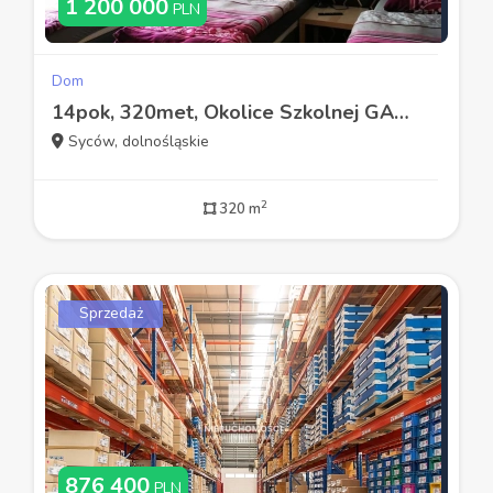
1 200 000
PLN
Dom
14pok, 320met, Okolice Szkolnej GARAŻ/2000 (Syców)
Syców, dolnośląskie
2
320 m
Sprzedaż
876 400
PLN