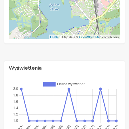
Leaflet
| Map data ©
OpenStreetMap
contributors
Wyświetlenia