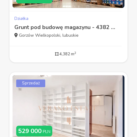
Działka
Grunt pod budowę magazynu - 4382 mkw - obok TPV
Gorzów Wielkopolski, lubuskie
2
4,382 m
Sprzedaż
529 000
PLN