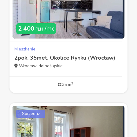
2 400
/mc
PLN
Mieszkanie
2pok, 35met, Okolice Rynku (Wrocław)
Wrocław, dolnośląskie
2
35 m
Sprzedaż