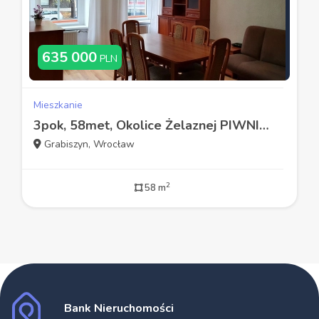
635 000
PLN
Mieszkanie
3pok, 58met, Okolice Żelaznej PIWNICA/INWESTYCJA (Wrocław)
Grabiszyn, Wrocław
2
58 m
Bank Nieruchomości