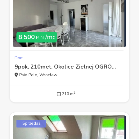
8 500
/mc
PLN
Dom
9pok, 210met, Okolice Zielnej OGRÓD/2018 (Wrocław)
Psie Pole, Wrocław
2
210 m
Sprzedaż