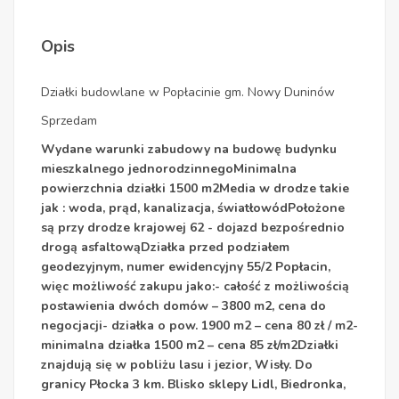
Opis
Działki budowlane w Popłacinie gm. Nowy Duninów
Sprzedam
Wydane warunki zabudowy na budowę budynku
mieszkalnego jednorodzinnegoMinimalna
powierzchnia działki 1500 m2Media w drodze takie
jak : woda, prąd, kanalizacja, światłowódPołożone
są przy drodze krajowej 62 - dojazd bezpośrednio
drogą asfaltowąDziałka przed podziałem
geodezyjnym, numer ewidencyjny 55/2 Popłacin,
więc możliwość zakupu jako:- całość z możliwością
postawienia dwóch domów – 3800 m2, cena do
negocjacji- działka o pow. 1900 m2 – cena 80 zł / m2-
minimalna działka 1500 m2 – cena 85 zł/m2Działki
znajdują się w pobliżu lasu i jezior, Wisły. Do
granicy Płocka 3 km. Blisko sklepy Lidl, Biedronka,