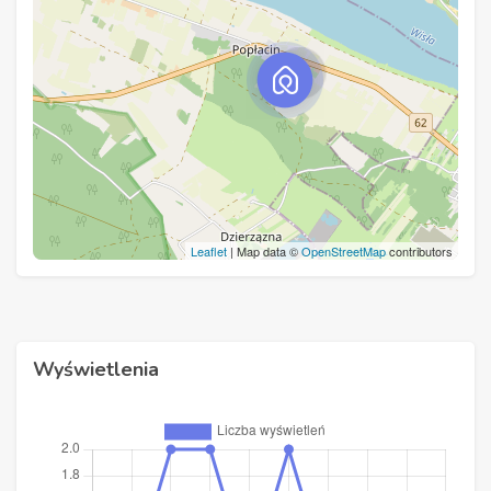
Leaflet
| Map data ©
OpenStreetMap
contributors
Wyświetlenia