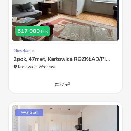
517 000
PLN
Mieszkanie
2pok, 47met, Karłowice ROZKŁAD/PIWNICA/WINDA (Wrocław)
Karłowice, Wrocław
2
47 m
Wynajem