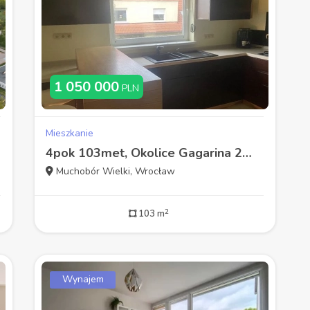
1 050 000
PLN
Mieszkanie
4pok 103met, Okolice Gagarina 2 POZIOMY/BALKON/2MP (Wrocław)
Muchobór Wielki, Wrocław
2
103 m
Wynajem