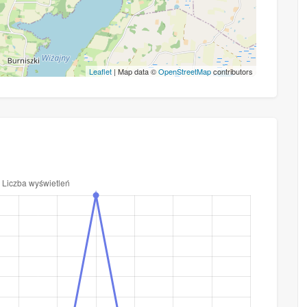
Leaflet
| Map data ©
OpenStreetMap
contributors