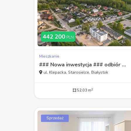
442 200
PLN
Mieszkanie
### Nowa inwestycja ### odbiór kluczy 2025 rok ###
ul. Klepacka, Starosielce, Białystok
2
52.03 m
Sprzedaż