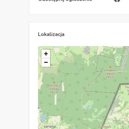
Lokalizacja
+
−