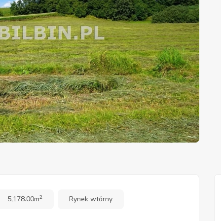
2
5,178.00m
Rynek wtórny