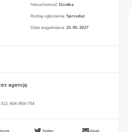
Nieruchomość:
Działka
Rodzaj ogłoszenia:
Sprzedaż
Data wygaśnięcia:
23-05-2027
zez agencję
1-322, 604-859-754
ebook
Twitter
Email