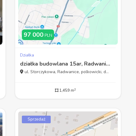
97 000
PLN
Działka
działka budowlana 15ar, Radwanice/Polkowice
ul. Storczykowa, Radwanice, polkowicki, dolnośląskie
2
1,459 m
Sprzedaż