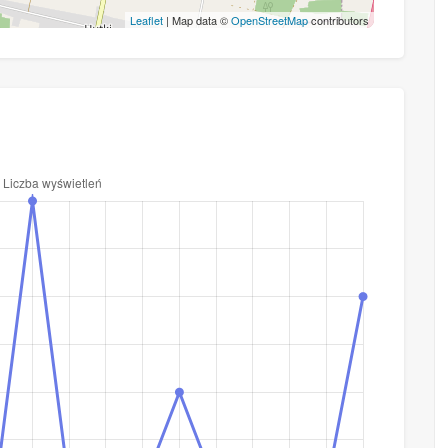
Leaflet
| Map data ©
OpenStreetMap
contributors