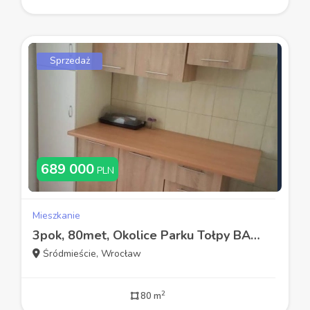
Sprzedaż
689 000
PLN
Mieszkanie
3pok, 80met, Okolice Parku Tołpy BALKON/PIWNICA (Wrocław)
Śródmieście, Wrocław
2
80 m