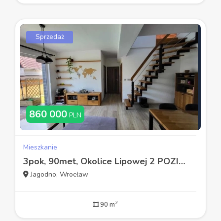
Sprzedaż
860 000
PLN
Mieszkanie
3pok, 90met, Okolice Lipowej 2 POZIOMY/BALKON/MP (Wrocław)
Jagodno, Wrocław
2
90 m