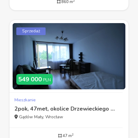
2
860 m
Sprzedaż
549 000
PLN
Mieszkanie
2pok, 47met, okolice Drzewieckiego BALKON/PIWNICA/WINDA (Wrocław)
Gądów Mały, Wrocław
2
47 m