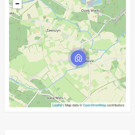
−
Leaflet
| Map data ©
OpenStreetMap
contributors