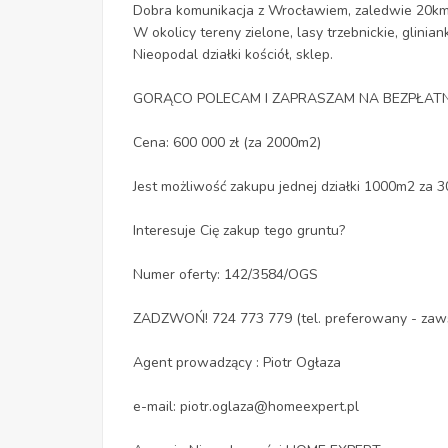
Dobra komunikacja z Wrocławiem, zaledwie 20k
W okolicy tereny zielone, lasy trzebnickie, glinia
Nieopodal działki kościół, sklep.
GORĄCO POLECAM I ZAPRASZAM NA BEZPŁATNĄ
Cena: 600 000 zł (za 2000m2)
Jest możliwość zakupu jednej działki 1000m2 za 3
Interesuje Cię zakup tego gruntu?
Numer oferty: 142/3584/OGS
ZADZWOŃ! 724 773 779 (tel. preferowany - zaw
Agent prowadzący : Piotr Ogłaza
e-mail: piotr.oglaza@homeexpert.pl