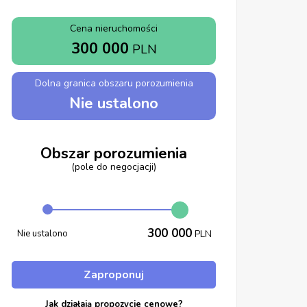
Cena nieruchomości
300 000
PLN
Dolna granica obszaru porozumienia
Nie ustalono
Obszar porozumienia
(pole do negocjacji)
300 000
Nie ustalono
PLN
Zaproponuj
Jak działają propozycje cenowe?