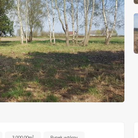
2
3,000.00m
Rynek wtórny