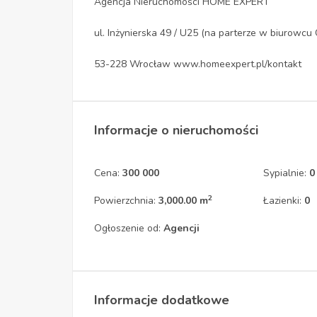
Agencja Nieruchomości HOME EXPERT
ul. Inżynierska 49 / U25 (na parterze w biurow
53-228 Wrocław www.homeexpert.pl/kontakt
Informacje o nieruchomości
Cena:
300 000
Sypialnie:
0
2
Powierzchnia:
3,000.00 m
Łazienki:
0
Ogłoszenie od:
Agencji
Informacje dodatkowe