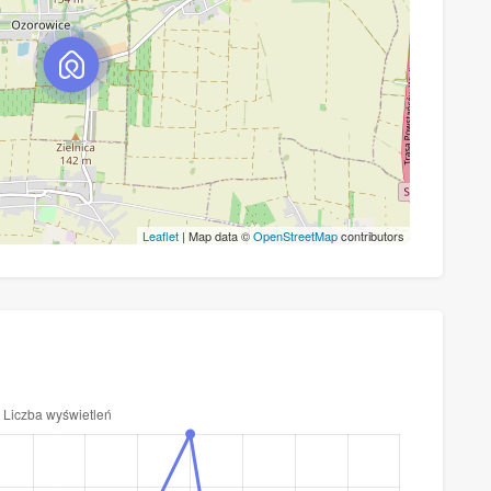
Leaflet
| Map data ©
OpenStreetMap
contributors