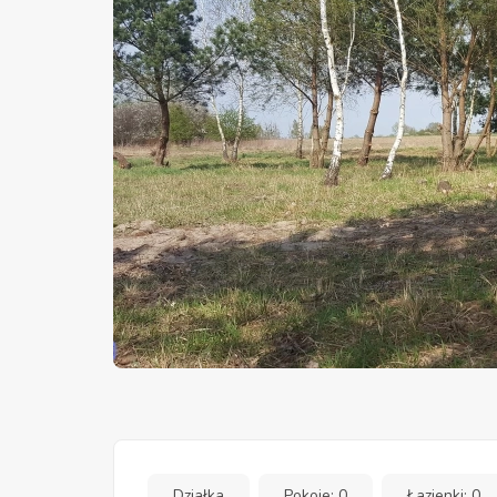
Działka
Pokoje: 0
Łazienki: 0