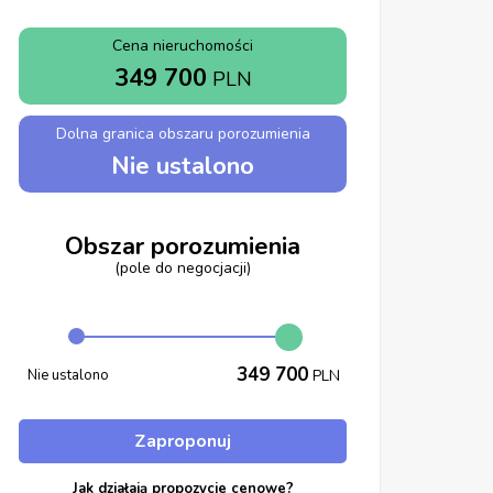
Cena nieruchomości
349 700
PLN
Dolna granica obszaru porozumienia
Nie ustalono
Obszar porozumienia
(pole do negocjacji)
349 700
Nie ustalono
PLN
Zaproponuj
Jak działają propozycje cenowe?