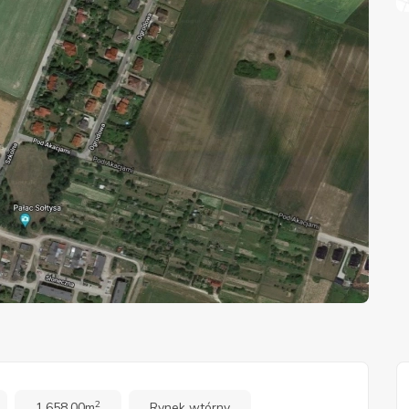
2
1,658.00m
Rynek wtórny