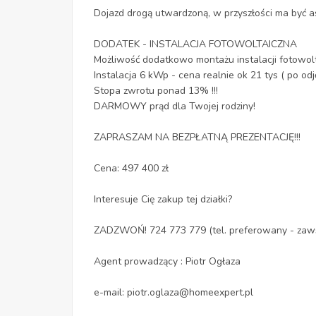
Dojazd drogą utwardzoną, w przyszłości ma być as
DODATEK - INSTALACJA FOTOWOLTAICZNA
Możliwość dodatkowo montażu instalacji fotowolt
Instalacja 6 kWp - cena realnie ok 21 tys ( po od
Stopa zwrotu ponad 13% !!!
DARMOWY prąd dla Twojej rodziny!
ZAPRASZAM NA BEZPŁATNĄ PREZENTACJĘ!!!
Cena: 497 400 zł
Interesuje Cię zakup tej działki?
ZADZWOŃ! 724 773 779 (tel. preferowany - zaw
Agent prowadzący : Piotr Ogłaza
e-mail: piotr.oglaza@homeexpert.pl