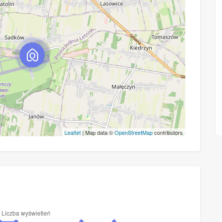
Leaflet
| Map data ©
OpenStreetMap
contributors