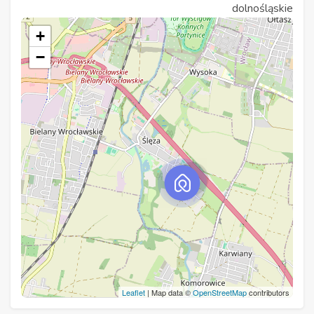
dolnośląskie
+
−
Leaflet
| Map data ©
OpenStreetMap
contributors