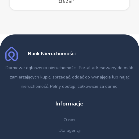
2
52 m
Bank Nieruchomości
Darmowe ogłoszenia nieruchomości
. Portal adresowany do osób
zamierzających kupić, sprzedać, oddać do wynajęcia lub nająć
nieruchomość. Pełny dostęp, całkowicie za darmo.
Informacje
O nas
Dla agencji