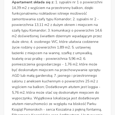
Apartament składa się z:
1. sypialni nr 1 o powierzchni
14,39 m2 z wyjściem na przestronny balkon, dzięki
funkcjonalnemu rozkładowi istnieje możliwość
zamontowania szafy typu Komandor; 2. sypialni nr 2 -
powierzchnia 13,11 m2 z dużym oknem i miejscem na
szafę typu Komandor; 3. komunikacji o powierzchni 14,6
m2 doświetlonej światłem dziennym wpadającym przez
duże okno; 4. osobnego WC, które ułatwia codzienne
życie rodziny o powierzchni 1,89 m2; 5. ustawnej
łazienki z miejscem na wannę, szafkę z umywalką,
toaletę oraz pralkę - powierzchnia 5,96 m2; 6.
pomieszczenia gospodarczego - 1,76 m2, które może
być doskonałym miejscem na przechowywanie sprzętu
AGD lub małą garderobą; 7. jasnego i przestronnego
salonu z aneksem kuchennym o powierzchni 25 m2 z
wyjściem na balkon; Dodatkowym atutem jest loggia -
5,76 m2, która może stać się doskonałym miejscem do
wypoczynku. Wyjątkowa lokalizacja jest dodatkowym
atutem nieruchomości ze względu na bliskość Parku
Książąt Pomorskich - serca Koszalina z piękną fontanną,