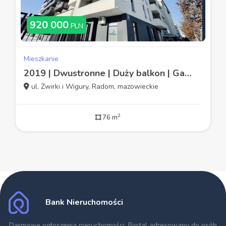
920 000
PLN
Mieszkanie
2019 | Dwustronne | Duży balkon | Garaż |
ul. Żwirki i Wigury, Radom, mazowieckie
2
76 m
Bank Nieruchomości
Darmowe ogłoszenia nieruchomości
. Portal adresowany do osób