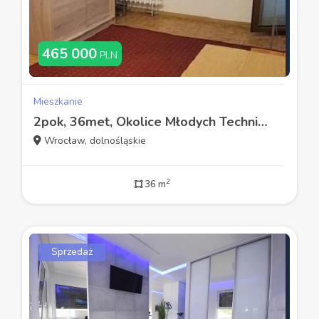
465 000
PLN
Mieszkanie
2pok, 36met, Okolice Młodych Techników PIWNICA/PARKING (Wrocław)
Wrocław, dolnośląskie
2
36 m
Sprzedaż