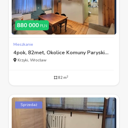
880 000
PLN
Mieszkanie
4pok, 82met, Okolice Komuny Paryskiej STRYCH (Wrocław)
Krzyki, Wrocław
2
82 m
Sprzedaż