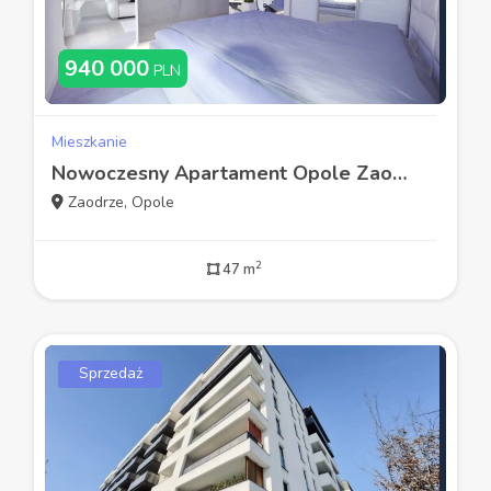
940 000
PLN
Mieszkanie
Nowoczesny Apartament Opole Zaodrze
Zaodrze, Opole
2
47 m
Sprzedaż