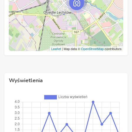
Leaflet
| Map data ©
OpenStreetMap
contributors
Wyświetlenia