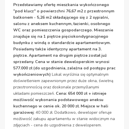
Przedstawiamy ofertę mieszkania wykończonego
"pod klucz" o powierzchni 76,67 m2 z przestronnym
balkonem - 5,26 m2 składającego się z 2 sypialni,
salonu z aneksem kuchennym, łazienki, osobnego
WC oraz pomieszczenia gospodarczego.
Mieszanie
znajduje się na 1 piętrze pięciokondygnacyjnego
budynku z windą o standardzie apartamentowym.
Posiadamy także identyczny apartament na 3.
piętrze. Apartament na drugim piętrze został już
sprzedany.
Cena w stanie deweloperskim wynosi
577.000 zł (do uzgodnienia, zależna od postępu prac
wykończeniowych)
Lokal wyróżnia się optymalnym
doświetleniem zapewnionym przez duże okna, świetną
przestronnością oraz doskonale przemyślanymi
układami pomieszczeń.
Cena: 654 000 zł
+ istnieje
możliwość wykonania podstawowego aneksu
kuchennego w cenie ok. 20 000 zł.
Miejsce w hali
garażowej
: 40 000 zł. Dodatkowo, deweloper oferuje
możliwość zakupu apartamentu w stanie widocznym na
zdjęciach - cena do uzgodnienia z deweloperem.