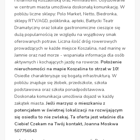
Filharmonią Koszalińską oraz Amfiteatrem. Usytuowanie
w centrum miasta umożliwia doskonałą komunikację. W
pobliżu liczne sklepy: Polo Market, Netto, Biedronka,
sklepy RTV/AGD, poliklinika, apteki, Bałtycki Teatr
Dramatyczny oraz lokale gastronomiczne cieszące się
dużą popularnością ze względu na wyjątkowy smak
oferowanych potraw. Liczna ilość dróg rowerowych
prowadzących w każde miejsce Koszalina, nad marinę w
Jamnie oraz nad morze - wspaniała informacja dla osób
aktywnych i kochających jazdę na rowerze.
Położenie
nieruchomości na mapie Koszalina to strzał w 10!
Osiedle charakteryzuje się bogatą infrastrukturą. W
pobliżu znajduje się żłobek, przedszkole, szkoła
podstawowa oraz szkoła ponadpodstawowa.
Doskonała komunikacja umożliwia dojazd w każdy
zakątek miasta.
Jeśli marzysz o mieszkaniu z
potencjałem w świetnej lokalizacji na rozwijającym
się osiedlu to nie zwlekaj. Ta oferta jest właśnie dla
Ciebie!
Czekam na Twój kontakt,
Joanna Moskwa
507756543