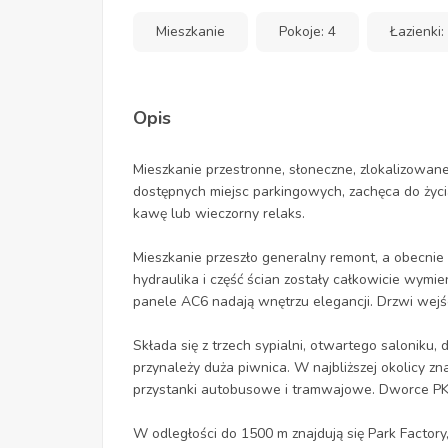
Mieszkanie
Pokoje: 4
Łazienki:
Opis
Mieszkanie przestronne, słoneczne, zlokalizowane w
dostępnych miejsc parkingowych, zachęca do życ
kawę lub wieczorny relaks.
Mieszkanie przeszło generalny remont, a obecnie 
hydraulika i część ścian zostały całkowicie wymi
panele AC6 nadają wnętrzu elegancji. Drzwi wejśc
Składa się z trzech sypialni, otwartego saloniku, d
przynależy duża piwnica. W najbliższej okolicy zna
przystanki autobusowe i tramwajowe. Dworce PK
W odległości do 1500 m znajdują się Park Factory, 