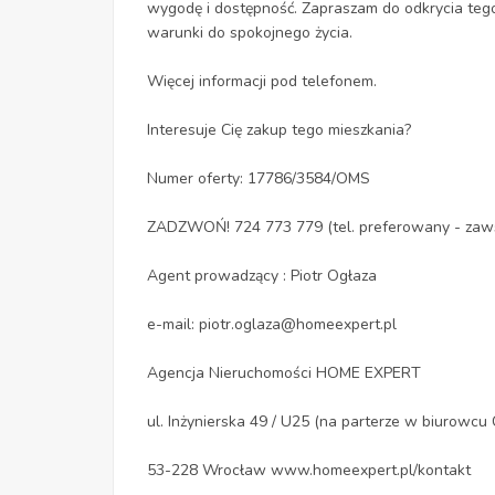
wygodę i dostępność. Zapraszam do odkrycia tego
warunki do spokojnego życia.
Więcej informacji pod telefonem.
Interesuje Cię zakup tego mieszkania?
Numer oferty: 17786/3584/OMS
ZADZWOŃ! 724 773 779 (tel. preferowany - zaw
Agent prowadzący : Piotr Ogłaza
e-mail: piotr.oglaza@homeexpert.pl
Agencja Nieruchomości HOME EXPERT
ul. Inżynierska 49 / U25 (na parterze w biurow
53-228 Wrocław www.homeexpert.pl/kontakt