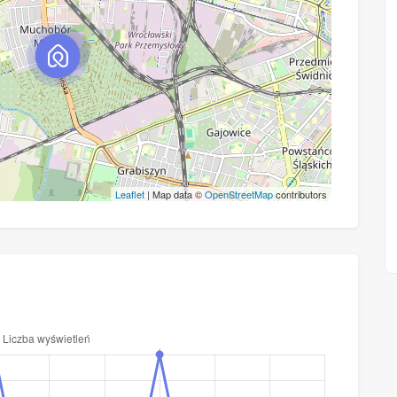
Leaflet
| Map data ©
OpenStreetMap
contributors