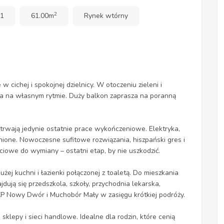
2
 1
61.00m
Rynek wtórny
 cichej i spokojnej dzielnicy. W otoczeniu zieleni i
ia na własnym rytmie. Duży balkon zaprasza na poranną
trwają jedynie ostatnie prace wykończeniowe. Elektryka,
enione. Nowoczesne sufitowe rozwiązania, hiszpański gres i
iowe do wymiany – ostatni etap, by nie uszkodzić.
użej kuchni i łazienki połączonej z toaletą. Do mieszkania
jdują się przedszkola, szkoły, przychodnia lekarska,
P Nowy Dwór i Muchobór Mały w zasięgu krótkiej podróży.
sklepy i sieci handlowe. Idealne dla rodzin, które cenią