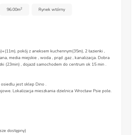
2
96.00m
Rynek wtórny
(11m), pokój z aneksem kuchennym(35m), 2 łazienki ,
, media miejskie , woda , prąd ,gaz , kanalizacja. Dobra
zki (23min) , dojazd samochodem do centrum ok 15 min .
osiedlu jest sklep Dino .
jowe. Lokalizacja mieszkania dzielnica Wrocław Psie pole.
sze dostępny)