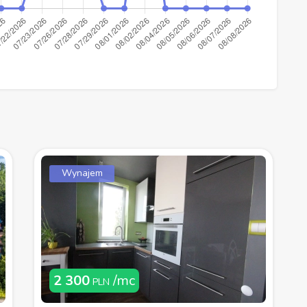
Wynajem
2 300
/mc
PLN