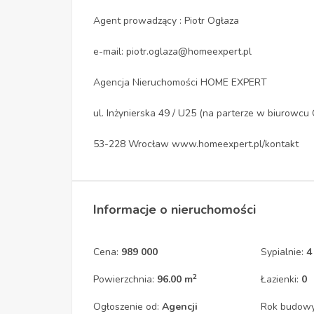
Agent prowadzący : Piotr Ogłaza
e-mail: piotr.oglaza@homeexpert.pl
Agencja Nieruchomości HOME EXPERT
ul. Inżynierska 49 / U25 (na parterze w biurow
53-228 Wrocław www.homeexpert.pl/kontakt
Informacje o nieruchomości
Cena:
989 000
Sypialnie:
4
2
Powierzchnia:
96.00 m
Łazienki:
0
Ogłoszenie od:
Agencji
Rok budow