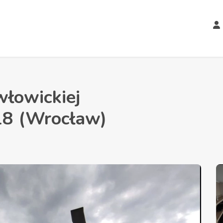
włowickiej
 (Wrocław)