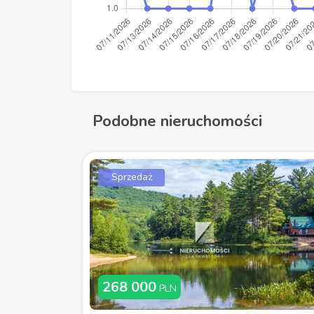
Podobne nieruchomości
Sprzedaż
268 000
PLN