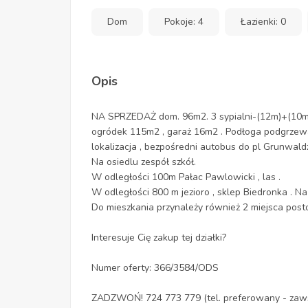
Dom
Pokoje: 4
Łazienki: 0
Opis
NA SPRZEDAŻ dom. 96m2. 3 sypialni-(12m)+(10m)+
ogródek 115m2 , garaż 16m2 . Podłoga podgrzewana
lokalizacja , bezpośredni autobus do pl Grunwald
Na osiedlu zespół szkół.
W odległości 100m Pałac Pawlowicki , las .
W odległości 800 m jezioro , sklep Biedronka . Na 
Do mieszkania przynależy również 2 miejsca posto
Interesuje Cię zakup tej działki?
Numer oferty: 366/3584/ODS
ZADZWOŃ! 724 773 779 (tel. preferowany - zaw