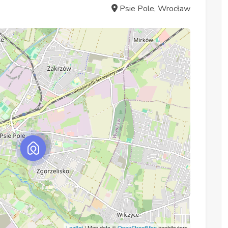
Psie Pole, Wrocław
Leaflet
| Map data ©
OpenStreetMap
contributors