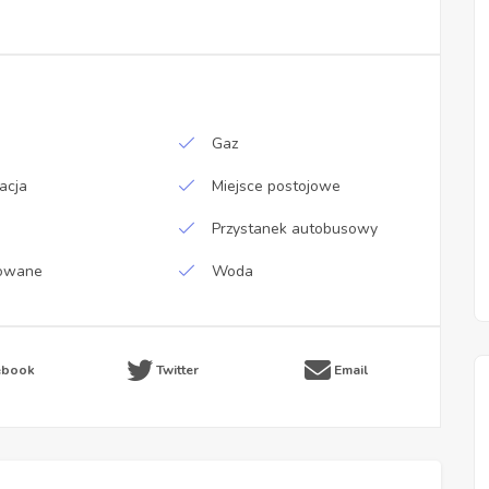
Gaz
acja
Miejsce postojowe
Przystanek autobusowy
owane
Woda
ebook
Twitter
Email