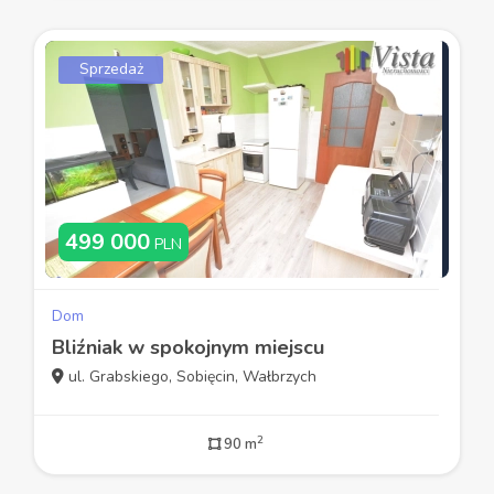
Sprzedaż
499 000
PLN
Dom
Bliźniak w spokojnym miejscu
ul. Grabskiego, Sobięcin, Wałbrzych
2
90 m