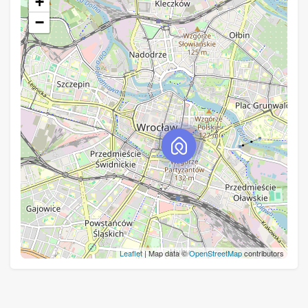
+
−
Leaflet
| Map data ©
OpenStreetMap
contributors