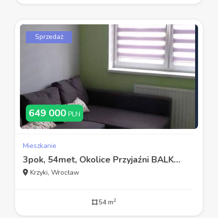
Sprzedaż
649 000
PLN
Mieszkanie
3pok, 54met, Okolice Przyjaźni BALKON (Wrocław)
Krzyki, Wrocław
2
54 m