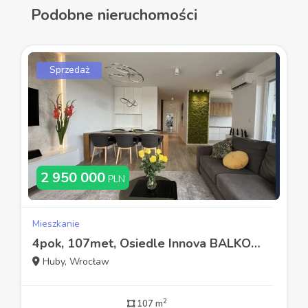
Podobne nieruchomości
Sprzedaż
2 950 000
PLN
Mieszkanie
4pok, 107met, Osiedle Innova BALKON / GARAŻ / WINDA / 2017 (Wrocław)
Huby, Wrocław
2
107 m