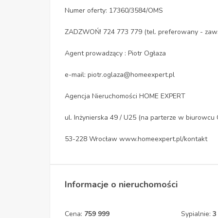
Numer oferty: 17360/3584/OMS
ZADZWOŃ! 724 773 779 (tel. preferowany - zaw
Agent prowadzący : Piotr Ogłaza
e-mail: piotr.oglaza@homeexpert.pl
Agencja Nieruchomości HOME EXPERT
ul. Inżynierska 49 / U25 (na parterze w biurow
53-228 Wrocław www.homeexpert.pl/kontakt
Informacje o nieruchomości
Cena:
759 999
Sypialnie:
3