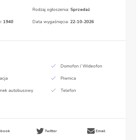
Rodzaj ogłoszenia:
Sprzedaż
y:
1940
Data wygaśnięcia:
22-10-2026
Domofon / Wideofon
acja
Piwnica
anek autobusowy
Telefon
ebook
Twitter
Email