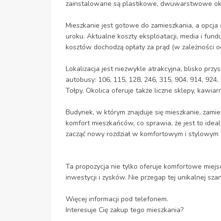
zainstalowane są plastikowe, dwuwarstwowe okna
Mieszkanie jest gotowe do zamieszkania, a opc
uroku. Aktualne koszty eksploatacji, media i fun
kosztów dochodzą opłaty za prąd (w zależności od
Lokalizacja jest niezwykle atrakcyjna, blisko przys
autobusy: 106, 115, 128, 246, 315, 904, 914, 924,
Tołpy. Okolica oferuje także liczne sklepy, kawiarni
Budynek, w którym znajduje się mieszkanie, zamie
komfort mieszkańców, co sprawia, że jest to ideal
zacząć nowy rozdział w komfortowym i stylowym 
Ta propozycja nie tylko oferuje komfortowe miejs
inwestycji i zysków. Nie przegap tej unikalnej sza
Więcej informacji pod telefonem.
Interesuje Cię zakup tego mieszkania?