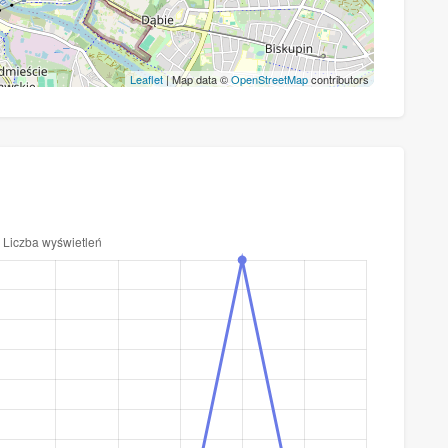
Leaflet
| Map data ©
OpenStreetMap
contributors