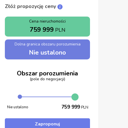
Złóż propozycję ceny
Cena nieruchomości
759 999
PLN
Dolna granica obszaru porozumienia
Nie ustalono
Obszar porozumienia
(pole do negocjacji)
759 999
Nie ustalono
PLN
Zaproponuj