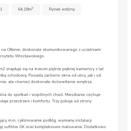
2
 1
64.18m
Rynek wtórny
 na Ołbinie, doskonale skomunikowanego z uczelniami
ersytetu Wrocławskiego.
 znajduje się na trzecim piętrze pięknej kamienicy z lat
ką schodową. Posiada zarówno okna od ulicy, jak i od
nie, ale również doskonałe doświetlenie wnętrza.
lna do spotkań i wspólnych chwil. Mieszkanie cechuje
je przestrzeni i komfortu. Trzy pokoje od strony
cy m.in. cyklinowanie podłóg, wymianę instalacji
alację sufitów GK oraz kompleksowe malowanie. Dodatkowo