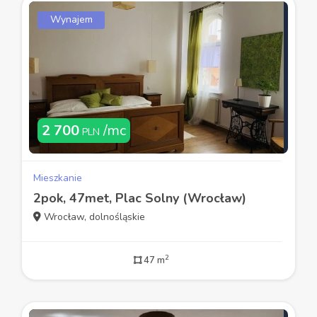
Wynajem
2 700
/mc
PLN
Mieszkanie
2pok, 47met, Plac Solny (Wrocław)
Wrocław, dolnośląskie
2
47 m