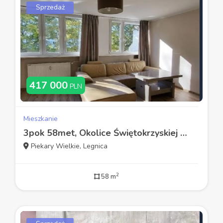
Sprzedaż
417 000
PLN
Mieszkanie
3pok 58met, Okolice Świętokrzyskiej BALKON/PIWNICA (Legnica)
Piekary Wielkie, Legnica
2
58 m