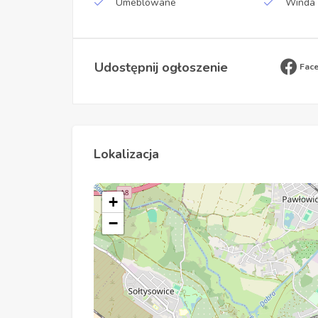
Umeblowane
Winda
Udostępnij ogłoszenie
Fac
Lokalizacja
+
−