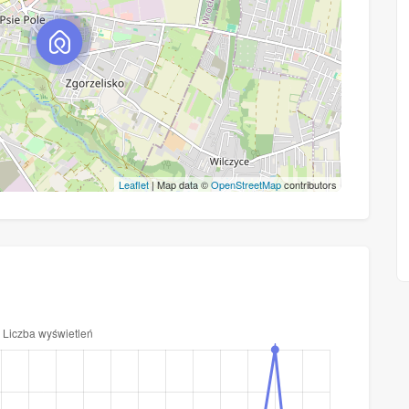
Leaflet
| Map data ©
OpenStreetMap
contributors