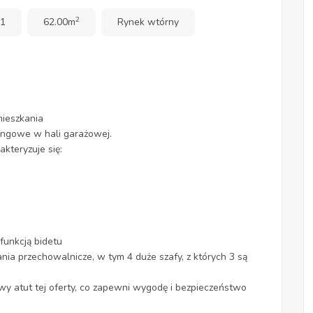
2
 1
62.00m
Rynek wtórny
mieszkania
ingowe w hali garażowej.
kteryzuje się:
funkcją bidetu
a przechowalnicze, w tym 4 duże szafy, z których 3 są
y atut tej oferty, co zapewni wygodę i bezpieczeństwo