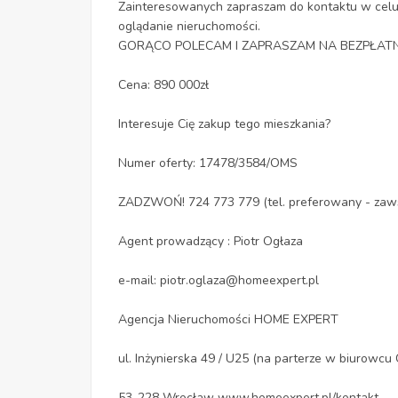
Zainteresowanych zapraszam do kontaktu w celu 
oglądanie nieruchomości.
GORĄCO POLECAM I ZAPRASZAM NA BEZPŁATN
Cena: 890 000zł
Interesuje Cię zakup tego mieszkania?
Numer oferty: 17478/3584/OMS
ZADZWOŃ! 724 773 779 (tel. preferowany - zaw
Agent prowadzący : Piotr Ogłaza
e-mail: piotr.oglaza@homeexpert.pl
Agencja Nieruchomości HOME EXPERT
ul. Inżynierska 49 / U25 (na parterze w biurow
53-228 Wrocław www.homeexpert.pl/kontakt