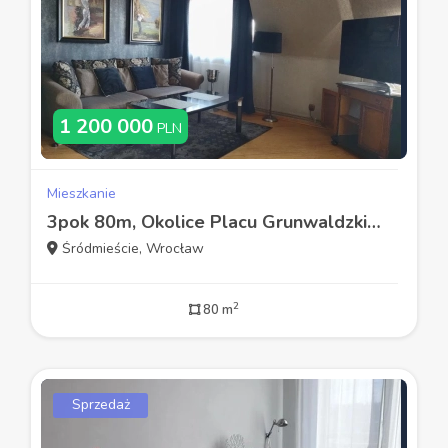
1 200 000
PLN
Mieszkanie
3pok 80m, Okolice Placu Grunwaldzkiego LUX/PIWNICA (Wrocław)
Śródmieście, Wrocław
2
80 m
Sprzedaż