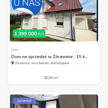
1 399 000
PLN
Dom
Dom na sprzedaż w Żórawinie . 15 km od Wrocławia
Żórawina, wrocławski, dolnośląskie
2
192 m
Sprzedaż