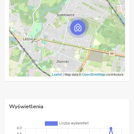
Leaflet
| Map data ©
OpenStreetMap
contributors
Wyświetlenia