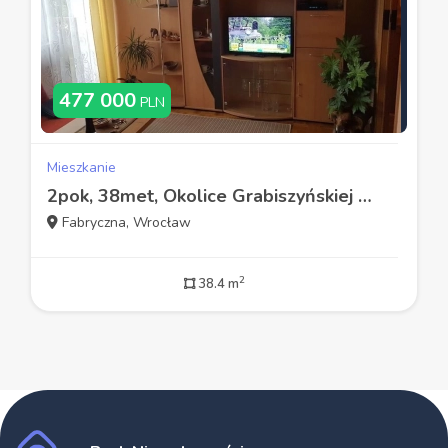
477 000
PLN
Mieszkanie
2pok, 38met, Okolice Grabiszyńskiej BALKON/PIWNICA (Wrocław)
Fabryczna, Wrocław
2
38.4 m