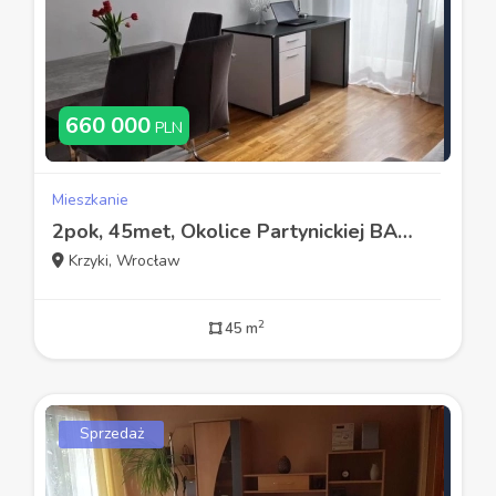
660 000
PLN
Mieszkanie
2pok, 45met, Okolice Partynickiej BALKON/WINDA/2006 (Wrocław)
Krzyki, Wrocław
2
45 m
Sprzedaż