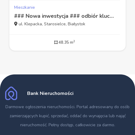
Mieszkanie
### Nowa inwestycja ### odbiór kluczy 2025 rok ###
ul. Klepacka, Starosielce, Białystok
2
48.35 m
Bank Nieruchomości
Darmowe ogłoszenia nieruchomości
. Portal adresowany do osób
zamierzających kupić, sprzedać, oddać do wynajęcia lub nająć
nieruchomość. Pełny dostęp, całkowicie za darmo.