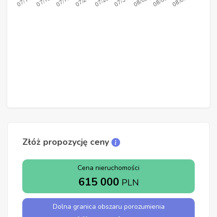
Złóż propozycję ceny
Cena nieruchomości
615 000
PLN
Dolna granica obszaru porozumienia