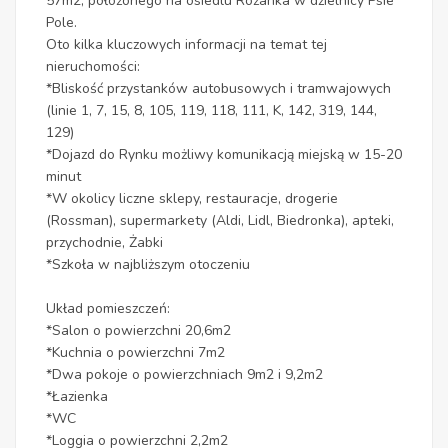
57m2, położonego na osiedlu Różanka w dzielnicy Psie
Pole.
Oto kilka kluczowych informacji na temat tej
nieruchomości:
*Bliskość przystanków autobusowych i tramwajowych
(linie 1, 7, 15, 8, 105, 119, 118, 111, K, 142, 319, 144,
129)
*Dojazd do Rynku możliwy komunikacją miejską w 15-20
minut
*W okolicy liczne sklepy, restauracje, drogerie
(Rossman), supermarkety (Aldi, Lidl, Biedronka), apteki,
przychodnie, Żabki
*Szkoła w najbliższym otoczeniu
Układ pomieszczeń:
*Salon o powierzchni 20,6m2
*Kuchnia o powierzchni 7m2
*Dwa pokoje o powierzchniach 9m2 i 9,2m2
*Łazienka
*WC
*Loggia o powierzchni 2,2m2