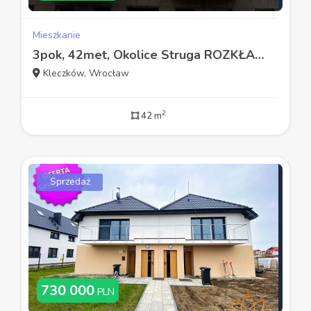
Mieszkanie
3pok, 42met, Okolice Struga ROZKŁAD/PIWNICA (Wrocław)
Kleczków, Wrocław
2
42 m
Sprzedaż
730 000
PLN