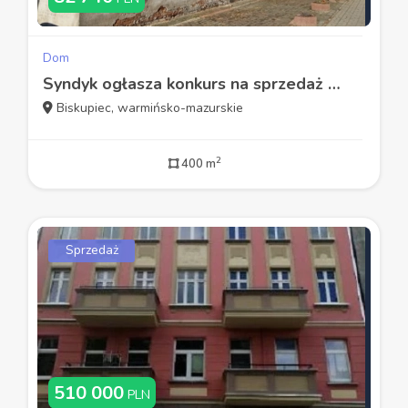
Dom
Syndyk ogłasza konkurs na sprzedaż ½ udziału nieruchomości
Biskupiec, warmińsko-mazurskie
2
400 m
Sprzedaż
510 000
PLN