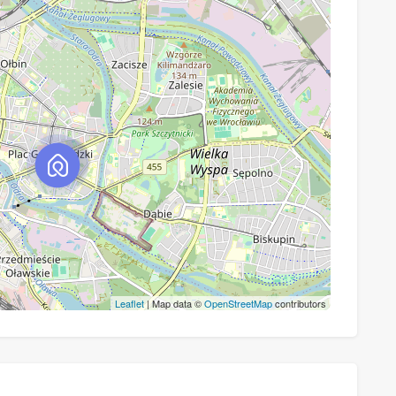
Leaflet
| Map data ©
OpenStreetMap
contributors