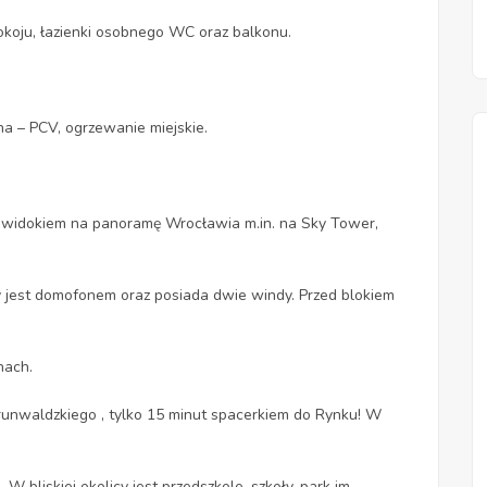
pokoju, łazienki osobnego WC oraz balkonu.
kna – PCV, ogrzewanie miejskie.
widokiem na panoramę Wrocławia m.in. na Sky Tower,
ny jest domofonem oraz posiada dwie windy. Przed blokiem
nach.
Grunwaldzkiego , tylko 15 minut spacerkiem do Rynku! W
W bliskiej okolicy jest przedszkole, szkoły, park im.