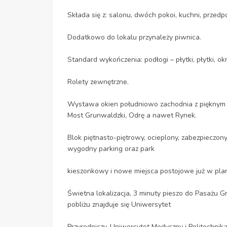
Składa się z: salonu, dwóch pokoi, kuchni, przed
Dodatkowo do lokalu przynależy piwnica.
Standard wykończenia: podłogi – płytki, płytki, o
Rolety zewnętrzne.
Wystawa okien południowo zachodnia z pięknym 
Most Grunwaldzki, Odrę a nawet Rynek.
Blok piętnasto-piętrowy, ocieplony, zabezpieczo
wygodny parking oraz park
kieszonkowy i nowe miejsca postojowe już w pla
Świetna lokalizacja, 3 minuty pieszo do Pasażu 
pobliżu znajduje się Uniwersytet
Przyrodniczy, Uniwersytet Medyczny i Politechnika. 