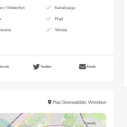
n / Wideofon
Kanalizacja
a
Prąd
owane
Winda
ebook
Twitter
Email
Plac Grunwaldzki, Wrocław