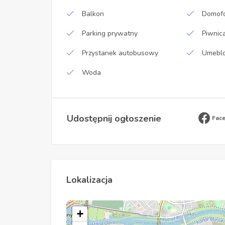
Balkon
Domofo
Parking prywatny
Piwnic
Przystanek autobusowy
Umebl
Woda
Udostępnij ogłoszenie
Fac
Lokalizacja
+