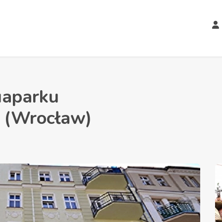
uaparku
(Wrocław)