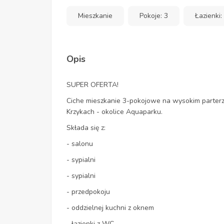
Mieszkanie
Pokoje: 3
Łazienki:
Opis
SUPER OFERTA!
Ciche mieszkanie 3-pokojowe na wysokim parterze
Krzykach - okolice Aquaparku.
Składa się z:
- salonu
- sypialni
- sypialni
- przedpokoju
- oddzielnej kuchni z oknem
- łazienki z WC