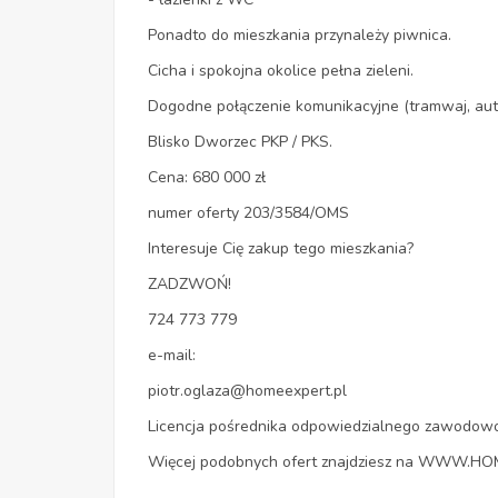
Ponadto do mieszkania przynależy piwnica.
Cicha i spokojna okolice pełna zieleni.
Dogodne połączenie komunikacyjne (tramwaj, auto
Blisko Dworzec PKP / PKS.
Cena: 680 000 zł
numer oferty 203/3584/OMS
Interesuje Cię zakup tego mieszkania?
ZADZWOŃ!
724 773 779
e-mail:
piotr.oglaza@homeexpert.pl
Licencja pośrednika odpowiedzialnego zawodow
Więcej podobnych ofert znajdziesz na WWW.H