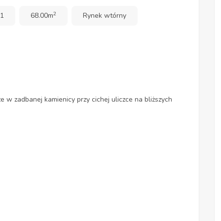
2
 1
68.00m
Rynek wtórny
 w zadbanej kamienicy przy cichej uliczce na bliższych