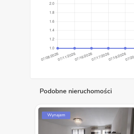
Podobne nieruchomości
Wynajem