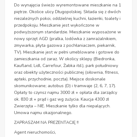
Do wynajęcia świeżo wyremontowane mieszkanie na 1
piętrze. Okolice ulicy Długopolskiej. Składa się z dwóch
niezależnych pokoi, oddzielnej kuchni, łazienki, toalety i
przedpokoju. Mieszkanie jest wykończone w
podwyższonym standardzie. Mieszkanie wyposażone w
nowy sprzęt AGD (pralka, lodówka z zamrażalnikiem,
zmywarka, płyta gazowa z pochłaniaczem, piekarnik,
TV). Mieszkanie jest w pełni umeblowane i gotowe do
zamieszkania od zaraz. W okolicy sklepy (Biedronka,
Kaufland, Lidl, Carrefour, Żabka itd.), park południowy
oraz obiekty użyteczności publicznej (siłownia, fitness,
apteki, przychodnie, poczta). Miejsce doskonale
skomunikowane; autobus (D) i tramwaje (2, 6, 7, 17).
Opłaty to czynsz najmu 3000 zł + opłata dla zarządcy
ok. 830 zł + prąd i gaz wg zużycia. Kaucja 4300 zł
Zwierzęta – NIE. Mieszkanie tylko dla niepalących.
Umowa najmu okazjonalnego.
ZAPRASZAM NA PREZENTACJĘ !!
Agent nieruchomości,