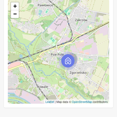
+
−
Leaflet
| Map data ©
OpenStreetMap
contributors