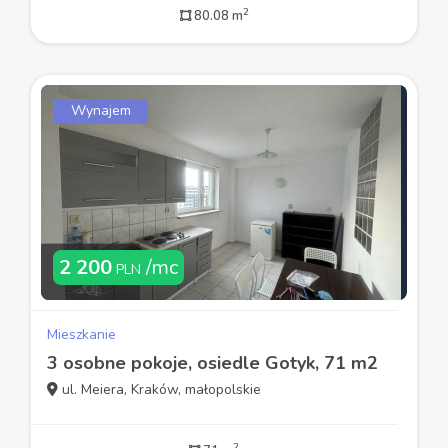
2
80.08 m
Wynajem
2 200
/mc
PLN
Mieszkanie
3 osobne pokoje, osiedle Gotyk, 71 m2
ul. Meiera, Kraków, małopolskie
2