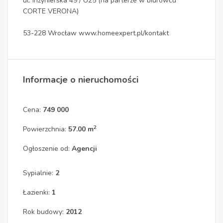
ul. Inżynierska 49 / U25 (na parterze w biurowcu
CORTE VERONA)
53-228 Wrocław www.homeexpert.pl/kontakt
Informacje o nieruchomości
Cena:
749 000
2
Powierzchnia:
57.00 m
Ogłoszenie od:
Agencji
Sypialnie:
2
Łazienki:
1
Rok budowy:
2012