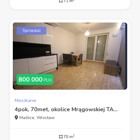
71 m
Sprzedaż
800 000
PLN
Mieszkanie
4pok, 70met, okolice Mrągowskiej TARAS/GARAŻ/2012 (Wrocław)
Maślice, Wrocław
2
70 m