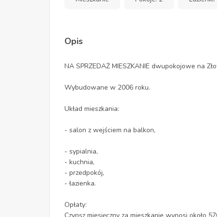
Opis
NA SPRZEDAŻ MIESZKANIE dwupokojowe na Złot
Wybudowane w 2006 roku.
Układ mieszkania:
- salon z wejściem na balkon,
- sypialnia,
- kuchnia,
- przedpokój,
- łazienka.
Opłaty:
Czynsz miesięczny za mieszkanie wynosi około 570