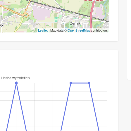
Leaflet
| Map data ©
OpenStreetMap
contributors