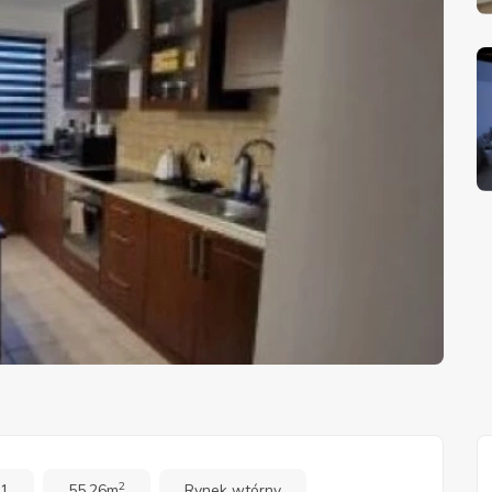
2
 1
55.26m
Rynek wtórny