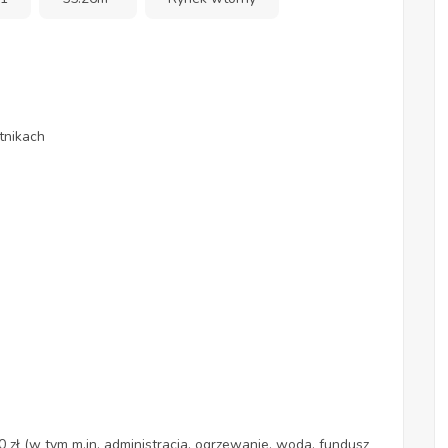
nikach
 zł (w tym m.in. administracja, ogrzewanie, woda, fundusz