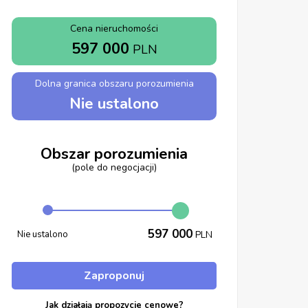
Cena nieruchomości
597 000
PLN
Dolna granica obszaru porozumienia
Nie ustalono
Obszar porozumienia
(pole do negocjacji)
597 000
Nie ustalono
PLN
Zaproponuj
Jak działają propozycje cenowe?