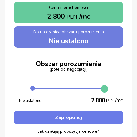
Cena nieruchomości
2 800
/mc
PLN
Dolna granica obszaru porozumienia
Nie ustalono
Obszar porozumienia
(pole do negocjacji)
2 800
/mc
Nie ustalono
PLN
Zaproponuj
Jak działają propozycje cenowe?