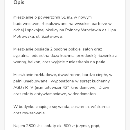
Opis
mieszkanie o powierzchni 51 m2 w nowym
budownictwie, zlokalizowane na wysokim parterze w
cichej i spokojnej okolicy na Północy Wrocławia os. Lipa
Piotrowska, ul. Szałwiowa.
Mieszkanie posiada 2 osobne pokoje: salon oraz
sypialnia, oddzielna duża kuchnia, przedpokój, łazienka z
wanną, balkon, oraz wyjście z mieszkania na patio.
Mieszkanie rozkładowe, dwustronne, bardzo ciepłe, w
pełni umeblowane i wyposażone w sprzęt kuchenny,
AGD i RTV (m.in telewizor 42", kino domowe). Drzwi
oraz rolety antywłamaniowe, wideodomofon.
W budynku znajduje się winda, suszarnia, wózkarnia
oraz rowerownia.
Najem 2800 zł + opłaty ok. 500 zł (czynsz, prąd,