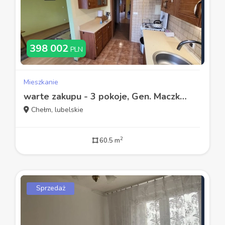
398 002
PLN
Mieszkanie
warte zakupu - 3 pokoje, Gen. Maczka, 2 piętro, 6
Chełm, lubelskie
2
60.5 m
Sprzedaż