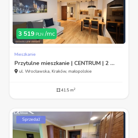
3 519
/mc
PLN
Mieszkanie
Przytulne mieszkanie | CENTRUM | 2 POKOJE | 41 M2
ul. Wrocławska, Kraków, małopolskie
2
41.5 m
Sprzedaż