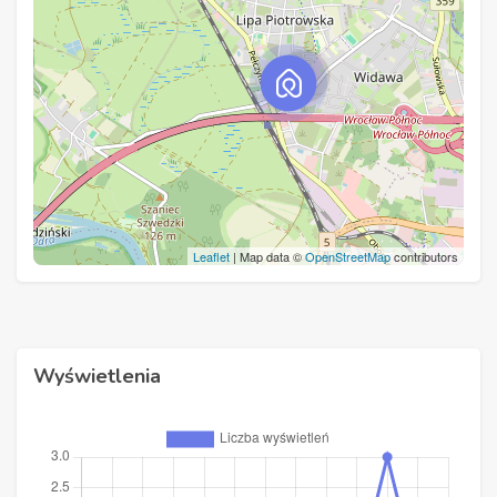
Leaflet
| Map data ©
OpenStreetMap
contributors
Wyświetlenia