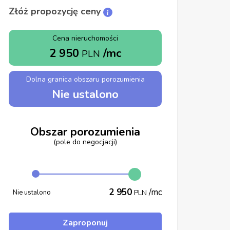
Złóż propozycję ceny
Cena nieruchomości
2 950
/mc
PLN
Dolna granica obszaru porozumienia
Nie ustalono
Obszar porozumienia
(pole do negocjacji)
2 950
/mc
Nie ustalono
PLN
Zaproponuj