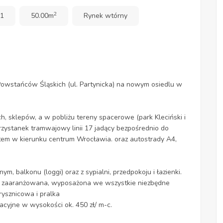
2
 1
50.00m
Rynek wtórny
Powstańców Śląskich (ul. Partynicka) na nowym osiedlu w
, sklepów, a w pobliżu tereny spacerowe (park Kleciński i
rzystanek tramwajowy linii 17 jadący bezpośrednio do
utem w kierunku centrum Wrocławia. oraz autostrady A4,
, balkonu (loggi) oraz z sypialni, przedpokoju i łazienki.
e zaaranżowana, wyposażona we wszystkie niezbędne
rysznicowa i pralka
acyjne w wysokości ok. 450 zł/ m-c.