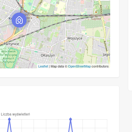
Leaflet
| Map data ©
OpenStreetMap
contributors