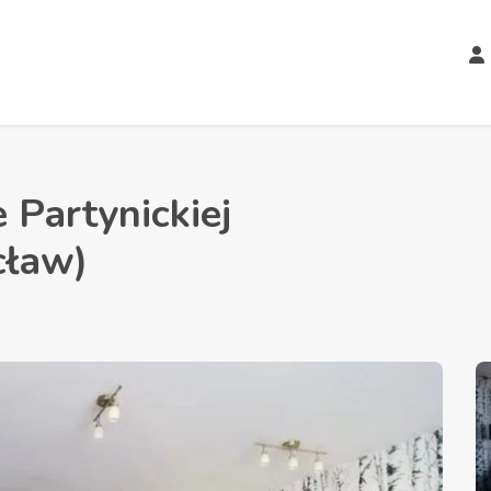
 Partynickiej
ław)