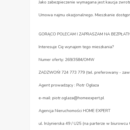
Jako zabezpieczenie wymagana jest kaucja zwrot
Umowa najmu okazjonalnego. Mieszkanie dostępn
GORĄCO POLECAM I ZAPRASZAM NA BEZPŁATNĄ
Interesuje Cię wynajem tego mieszkania?
Numer oferty: 269/3584/OMW
ZADZWOŃ! 724 773 779 (tel. preferowany - zaw
Agent prowadzący : Piotr Ogłaza
e-mail: piotr.oglaza@homeexpert.pl
Agencja Nieruchomości HOME EXPERT
ul. Inżynierska 49 / U25 (na parterze w biurow