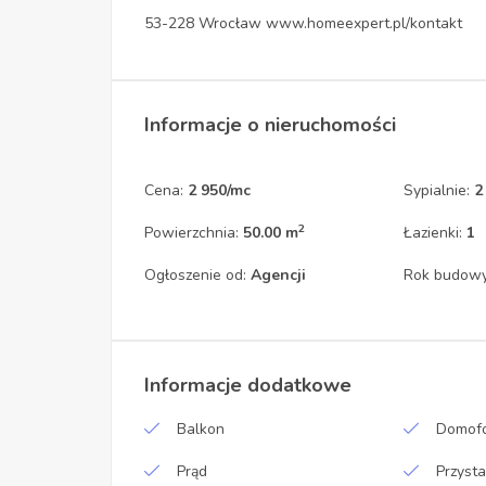
53-228 Wrocław www.homeexpert.pl/kontakt
Informacje o nieruchomości
Cena:
2 950/mc
Sypialnie:
2
2
Powierzchnia:
50.00 m
Łazienki:
1
Ogłoszenie od:
Agencji
Rok budow
Informacje dodatkowe
Balkon
Domofo
Prąd
Przyst