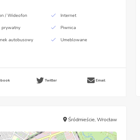
n / Wideofon
Internet
g prywatny
Piwnica
anek autobusowy
Umeblowane
ebook
Twitter
Email
Śródmieście, Wrocław