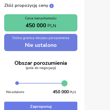
Złóż propozycję ceny
Cena nieruchomości
450 000
PLN
Dolna granica obszaru porozumienia
Nie ustalono
Obszar porozumienia
(pole do negocjacji)
450 000
Nie ustalono
PLN
Zaproponuj