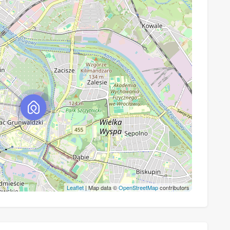
Leaflet
| Map data ©
OpenStreetMap
contributors