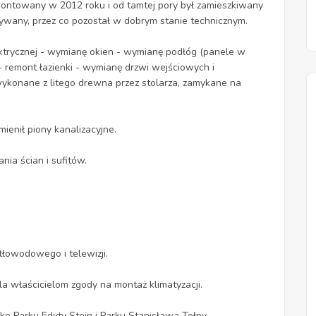
montowany w 2012 roku i od tamtej pory był zamieszkiwany
używany, przez co pozostał w dobrym stanie technicznym.
ektrycznej - wymianę okien - wymianę podłóg (panele w
 - remont łazienki - wymianę drzwi wejściowych i
wykonane z litego drewna przez stolarza, zamykane na
enił piony kanalizacyjne.
a ścian i sufitów.
tłowodowego i telewizji.
 właścicielom zgody na montaż klimatyzacji.
ko Parku Edyty Stein i Parku Stanisława Tołpy.