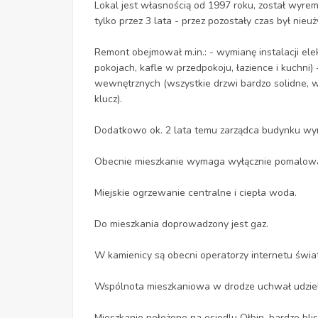
Lokal jest własnością od 1997 roku, został wyre
tylko przez 3 lata - przez pozostały czas był nie
Remont obejmował m.in.: - wymianę instalacji el
pokojach, kafle w przedpokoju, łazience i kuchni)
wewnętrznych (wszystkie drzwi bardzo solidne, 
klucz).
Dodatkowo ok. 2 lata temu zarządca budynku wymi
Obecnie mieszkanie wymaga wyłącznie pomalowani
Miejskie ogrzewanie centralne i ciepła woda.
Do mieszkania doprowadzony jest gaz.
W kamienicy są obecni operatorzy internetu świa
Wspólnota mieszkaniowa w drodze uchwał udziela
Mieszkanie położone na osiedlu Ołbin, bardzo blis