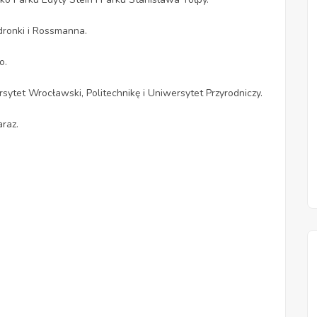
ronki i Rossmanna.
o.
ytet Wrocławski, Politechnikę i Uniwersytet Przyrodniczy.
araz.