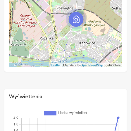
Leaflet
| Map data ©
OpenStreetMap
contributors
Wyświetlenia