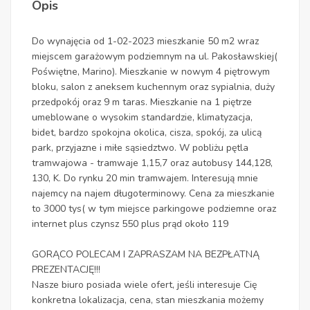
Opis
Do wynajęcia od 1-02-2023 mieszkanie 50 m2 wraz
miejscem garażowym podziemnym na ul. Pakosławskiej(
Poświętne, Marino). Mieszkanie w nowym 4 piętrowym
bloku, salon z aneksem kuchennym oraz sypialnia, duży
przedpokój oraz 9 m taras. Mieszkanie na 1 piętrze
umeblowane o wysokim standardzie, klimatyzacja,
bidet, bardzo spokojna okolica, cisza, spokój, za ulicą
park, przyjazne i miłe sąsiedztwo. W pobliżu pętla
tramwajowa - tramwaje 1,15,7 oraz autobusy 144,128,
130, K. Do rynku 20 min tramwajem. Interesują mnie
najemcy na najem długoterminowy. Cena za mieszkanie
to 3000 tys( w tym miejsce parkingowe podziemne oraz
internet plus czynsz 550 plus prąd około 119
GORĄCO POLECAM I ZAPRASZAM NA BEZPŁATNĄ
PREZENTACJĘ!!!
Nasze biuro posiada wiele ofert, jeśli interesuje Cię
konkretna lokalizacja, cena, stan mieszkania możemy