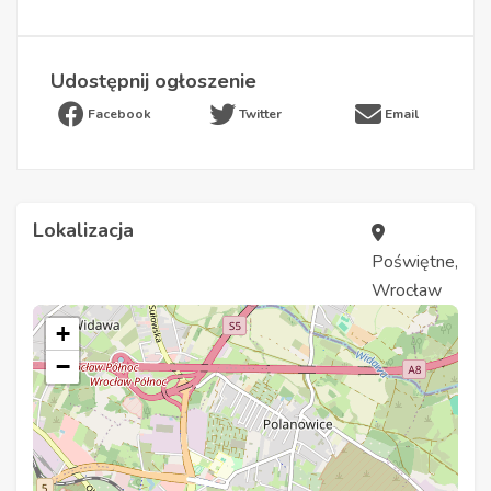
Udostępnij ogłoszenie
Facebook
Twitter
Email
Lokalizacja
Poświętne,
Wrocław
+
−