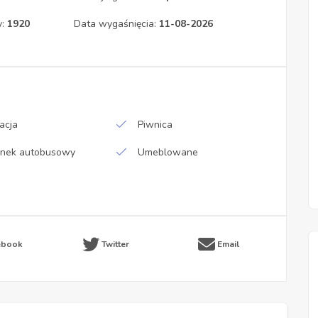
y:
1920
Data wygaśnięcia:
11-08-2026
acja
Piwnica
anek autobusowy
Umeblowane
ebook
Twitter
Email