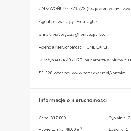
ZADZWOŃ! 724 773 779 (tel. preferowany - zaw
Agent prowadzący : Piotr Ogłaza
e-mail: piotr.oglaza@homeexpert.pl
Agencja Nieruchomości HOME EXPERT
ul. Inżynierska 49 / U25 (na parterze w biurow
53-228 Wrocław www.homeexpert.pl/kontakt
Informacje o nieruchomości
Cena:
337 000
Sypialnie:
2
2
Powierzchnia:
49.00 m
Łazienki:
1