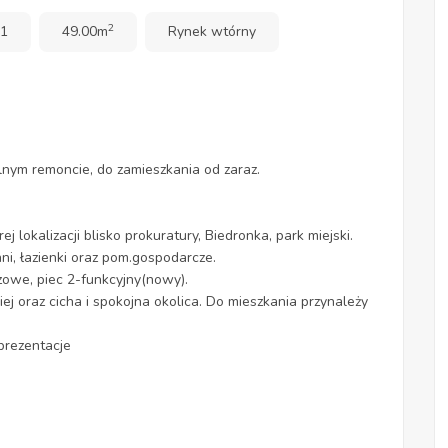
2
 1
49.00m
Rynek wtórny
nym remoncie, do zamieszkania od zaraz.
lokalizacji blisko prokuratury, Biedronka, park miejski.
hni, łazienki oraz pom.gospodarcze.
zowe, piec 2-funkcyjny(nowy).
kiej oraz cicha i spokojna okolica. Do mieszkania przynależy
prezentacje