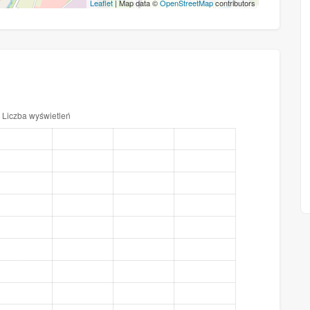
Leaflet
| Map data ©
OpenStreetMap
contributors