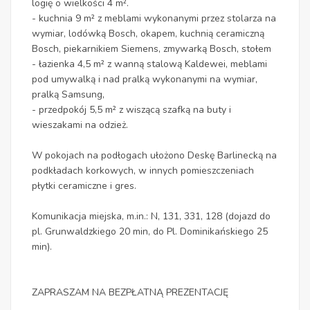
logię o wielkości 4 m².
- kuchnia 9 m² z meblami wykonanymi przez stolarza na
wymiar, lodówką Bosch, okapem, kuchnią ceramiczną
Bosch, piekarnikiem Siemens, zmywarką Bosch, stołem
- łazienka 4,5 m² z wanną stalową Kaldewei, meblami
pod umywalką i nad pralką wykonanymi na wymiar,
pralką Samsung,
- przedpokój 5,5 m² z wiszącą szafką na buty i
wieszakami na odzież.
W pokojach na podłogach ułożono Deskę Barlinecką na
podkładach korkowych, w innych pomieszczeniach
płytki ceramiczne i gres.
Komunikacja miejska, m.in.: N, 131, 331, 128 (dojazd do
pl. Grunwaldzkiego 20 min, do Pl. Dominikańskiego 25
min).
ZAPRASZAM NA BEZPŁATNĄ PREZENTACJĘ