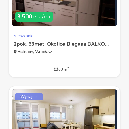
3 500
/mc
PLN
Mieszkanie
2pok, 63met, Okolice Biegasa BALKON/GARAŻ (Wrocław)
Biskupin, Wrocław
2
63 m
Wynajem