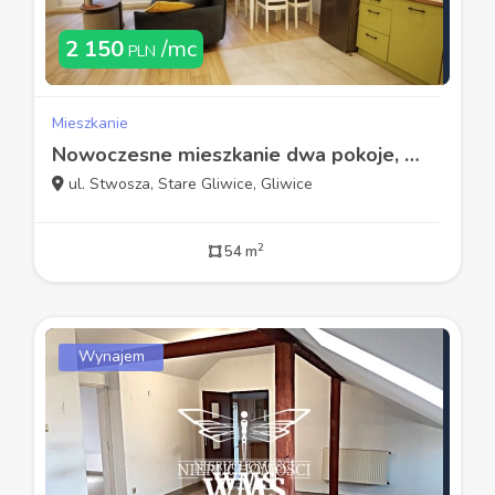
2 150
/mc
PLN
Mieszkanie
Nowoczesne mieszkanie dwa pokoje, balkon
ul. Stwosza, Stare Gliwice, Gliwice
2
54 m
Wynajem