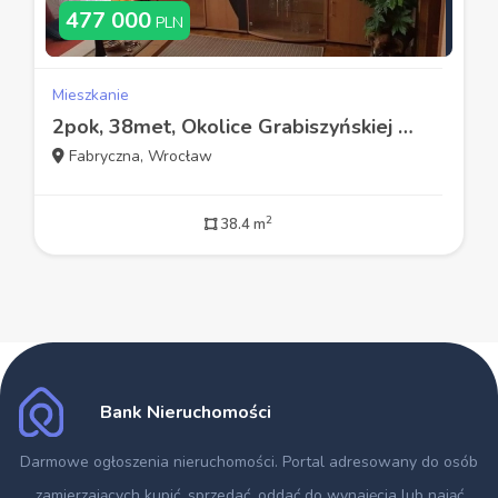
477 000
PLN
Mieszkanie
2pok, 38met, Okolice Grabiszyńskiej BALKON/PIWNICA (Wrocław)
Fabryczna, Wrocław
2
38.4 m
Bank Nieruchomości
Darmowe ogłoszenia nieruchomości
. Portal adresowany do osób
zamierzających kupić, sprzedać, oddać do wynajęcia lub nająć