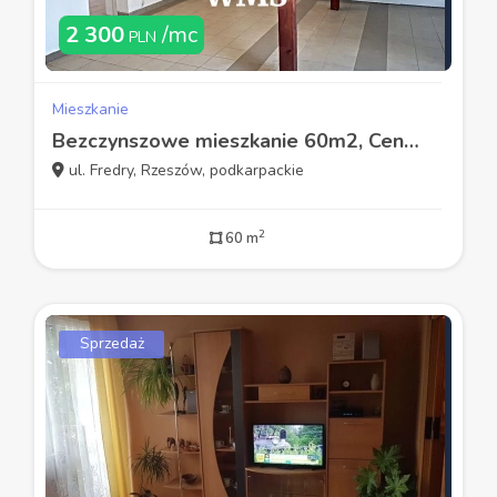
2 300
/mc
PLN
Mieszkanie
Bezczynszowe mieszkanie 60m2, Centrum Rzeszów
ul. Fredry, Rzeszów, podkarpackie
2
60 m
Sprzedaż