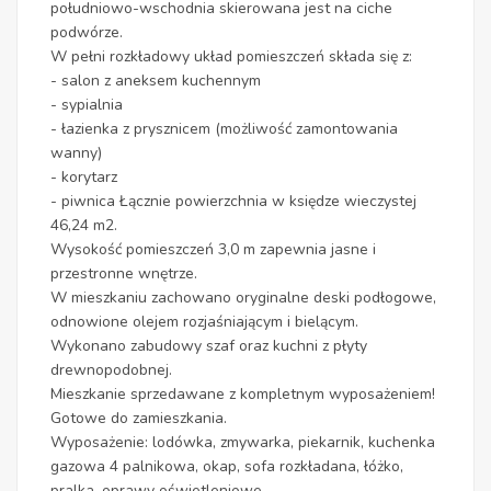
południowo-wschodnia skierowana jest na ciche
podwórze.
W pełni rozkładowy układ pomieszczeń składa się z:
- salon z aneksem kuchennym
- sypialnia
- łazienka z prysznicem (możliwość zamontowania
wanny)
- korytarz
- piwnica Łącznie powierzchnia w księdze wieczystej
46,24 m2.
Wysokość pomieszczeń 3,0 m zapewnia jasne i
przestronne wnętrze.
W mieszkaniu zachowano oryginalne deski podłogowe,
odnowione olejem rozjaśniającym i bielącym.
Wykonano zabudowy szaf oraz kuchni z płyty
drewnopodobnej.
Mieszkanie sprzedawane z kompletnym wyposażeniem!
Gotowe do zamieszkania.
Wyposażenie: lodówka, zmywarka, piekarnik, kuchenka
gazowa 4 palnikowa, okap, sofa rozkładana, łóżko,
pralka, oprawy oświetleniowe.