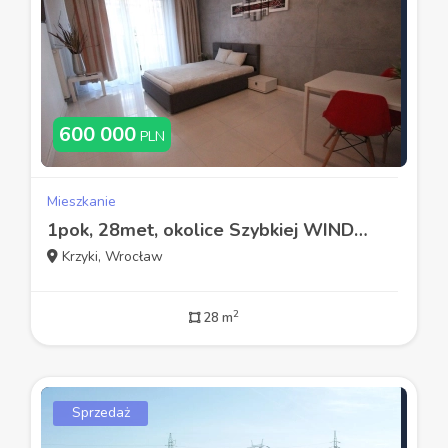
600 000
PLN
Mieszkanie
1pok, 28met, okolice Szybkiej WINDA/2011 (Wrocław)
Krzyki, Wrocław
2
28 m
Sprzedaż