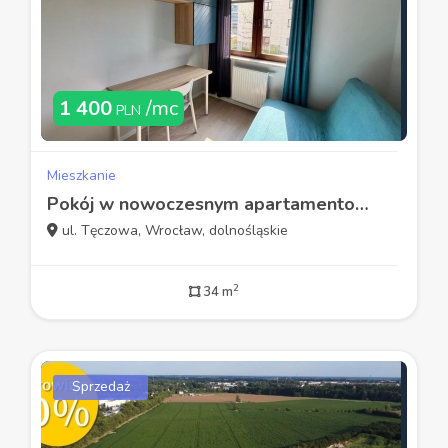
1 400
/mc
PLN
Mieszkanie
Pokój w nowoczesnym apartamentowcu | Ul. Tęczowa
ul. Tęczowa, Wrocław, dolnośląskie
2
34 m
Sprzedaż