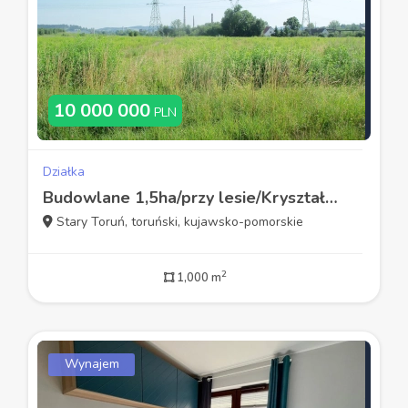
10 000 000
PLN
Działka
Budowlane 1,5ha/przy lesie/Kryształowice/gm.Sobótka
Stary Toruń, toruński, kujawsko-pomorskie
2
1,000 m
Wynajem