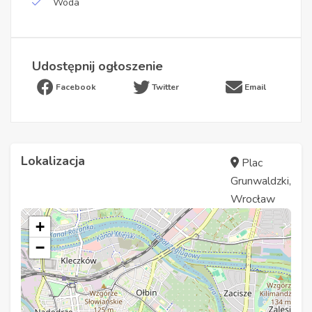
Woda
Udostępnij ogłoszenie
Facebook
Twitter
Email
Lokalizacja
Plac
Grunwaldzki,
Wrocław
+
−