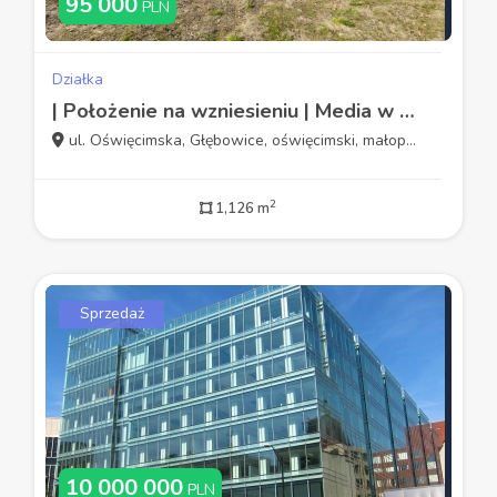
95 000
PLN
Działka
| Położenie na wzniesieniu | Media w sąsiedztwie |
ul. Oświęcimska, Głębowice, oświęcimski, małopolskie
2
1,126 m
Sprzedaż
10 000 000
PLN