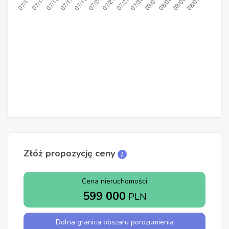
Złóż propozycję ceny
Cena nieruchomości
599 000
PLN
Dolna granica obszaru porozumienia