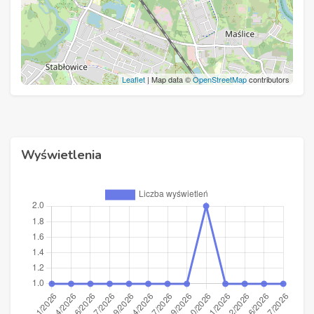
Leaflet
| Map data ©
OpenStreetMap
contributors
Wyświetlenia