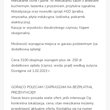
Mieszkanie ciche i jasne. W mieszkaniu salon z aneksem
kuchennym, łazienka z prysznicem, przytulna sypialnia.
Klimatyzacja oraz nowiutki sprzęt AGD (pralka,
zmywarka, płyta indukcyjna, lodówka, piekarnik
elektryczny).
Kaucja w wysokości dwukrotnego czynszu. Najem
okazjonalny.
Możliwość wynajęcia miejsca w garażu podziemnym (za
dodatkową opłatą)
Cena 3100 obejmuje wynajem plus ok. 250 zł
dodatkowo opłaty (czynsz, woda, prąd) według zużycia.
Dostępne od 1.02.2023 r.
GORĄCO POLECAM I ZAPRASZAM NA BEZPŁATNĄ
PREZENTACJĘ!!!
Nasze biuro posiada wiele ofert, jeśli interesuje Cię
konkretna lokalizacja, cena, stan mieszkania możemy
przedstawić aktualne oferty. Kontaktuj się na numer