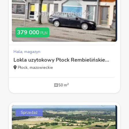
379 000
PLN
Hala, magazyn
Lokla uzytokowy Płock Rembielińskiego
Płock, mazowieckie
2
50 m
Sprzedaż