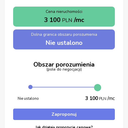
Cena nieruchomości
3 100
/mc
PLN
Dolna granica obszaru porozumienia
Nie ustalono
Obszar porozumienia
(pole do negocjacji)
3 100
/mc
Nie ustalono
PLN
Zaproponuj
Jak działają propozycje cenowe?