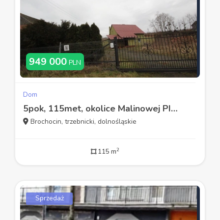
949 000
PLN
Dom
5pok, 115met, okolice Malinowej PIWNICA/OGRÓD/3 GARAŻE (Brochocin)
Brochocin, trzebnicki, dolnośląskie
2
115 m
Sprzedaż